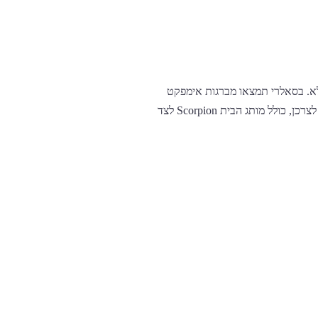
לא. בסאלרי תמצאו מברגות אימפקט
נטענות, פטישונים, משחזות זווית, מסורים וסטים מלאים 18V הכוללים סוללות ומטען מהיר. הכל במחיר יבואן ישיר לצרכן, כולל מותג הבית Scorpion לצד