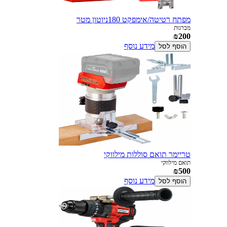
מפתח רטיטה/אימפקט 180ניוטון מטר
מברגות
₪200
מידע נוסף
הוסף לסל
טריימר תואם סוללות מילווקי
תואם מילווקי
₪500
מידע נוסף
הוסף לסל