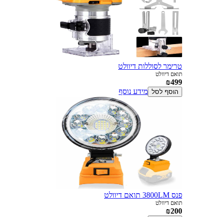
טרימר לסוללות דיוולט
תואם דיוולט
₪499
מידע נוסף
הוסף לסל
פנס 3800LM תואם דיוולט
תואם דיוולט
₪200