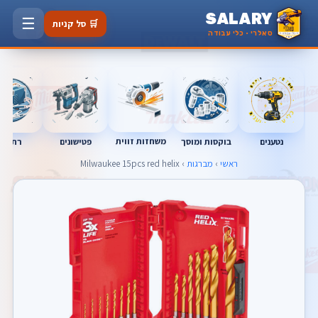
SALARY
☰
🛒 סל קניות
סאלרי · כלי עבודה
נטענים
רתכות
משחזות זווית
בוקסות ומוסך
פטישונים
ראשי
›
מברגות
› Milwaukee 15pcs red helix