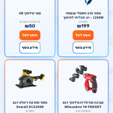
מסור חרב חשמלי עוצמתי
מטר מילווקי 3M
1200W – רב-תכליתי לחיתוך
עץ, מתכת ופלסטיק (עד 3000
מסורים
כלי עבודה נטענים
₪50
₪199
סל"ד) מבית סקורפיון
הוסף לסל
הוסף לסל
מידע נוסף
מידע נוסף
מברגה מודולרית מילווקי דגם
מסור ‏מחרצת דיוולט דגם
FDDXKIT של Milwaukee
Dewalt DCG200N
משחזות זווית
מסורים