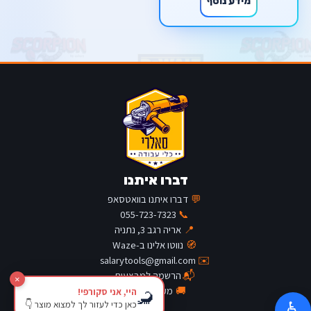
מידע נוסף
דברו איתנו
💬
דברו איתנו בוואטסאפ
055-723-7323
📞
📍
אריה רגב 3, נתניה
🧭
נווטו אלינו ב-Waze
salarytools@gmail.com
✉️
📬
הרשמה למבצעים
×
🚚
מעקב משלוח
היי, אני סקורפי!
🦂
כאן כדי לעזור לך למצוא מוצר 👇
♿