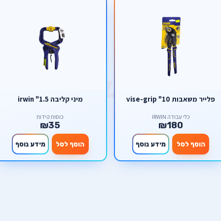
פלייר משאבות 10" vise-grip
מיני קליבה 1.5" irwin
כלי עבודה IRWIN
כוסות קידוח
₪35
₪180
הוסף לסל
מידע נוסף
הוסף לסל
מידע נוסף