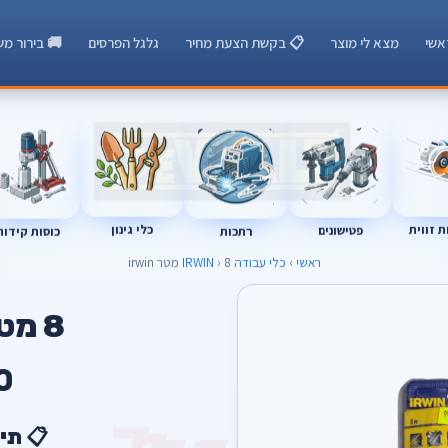
אשי
מצא לי מוצר
📋 בקשת הצעת מחיר
גלגל הפרסים
🚚 בירור מש
 זווית
כלי גינון
רתכות
כוסות קידוח
פטישונים
ראשי
›
כלי עבודה IRWIN
› 8 מטר irwin
8 מטר irwin
0
📋 תי