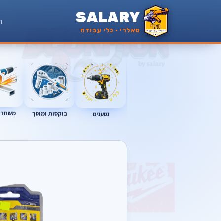
SALARY
ר
סאלרי · כלי עבודה
משחזות
נטענים
בוקסות ומוסך