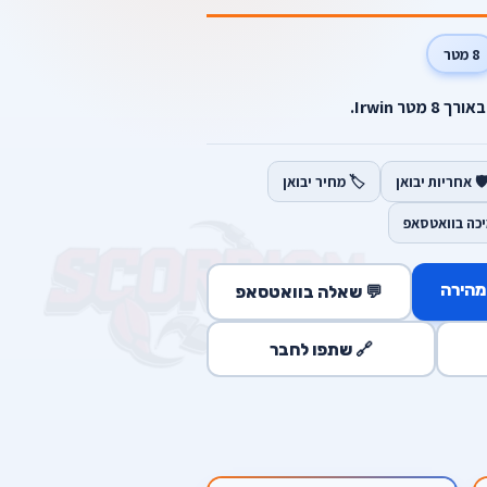
8 מטר
מטר Irwin.
️ אחריות יבואן
🏷️ מחיר יבואן
יכה בוואטסאפ
מהירה
💬 שאלה בוואטסאפ
🔗 שתפו לחבר