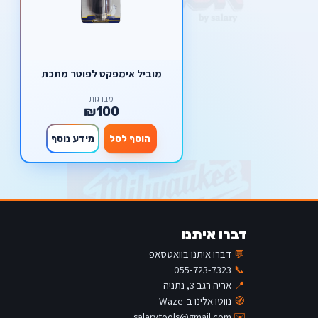
מוביל אימפקט לפוטר מתכת
מברגות
₪100
הוסף לסל
מידע נוסף
דברו איתנו
💬
דברו איתנו בוואטסאפ
055-723-7323
📞
📍
אריה רגב 3, נתניה
🧭
נווטו אלינו ב-Waze
salarytools@gmail.com
✉️