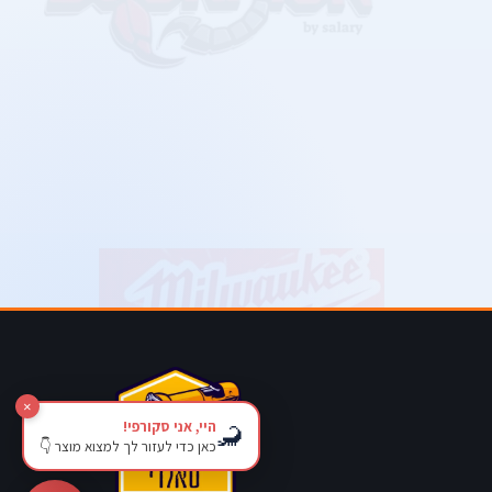
×
היי, אני סקורפי!
🦂
כאן כדי לעזור לך למצוא מוצר 👇