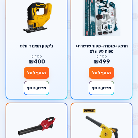
חרמש+מזמרה+מסור שרשרת+
ג'קסון תואם דיוולט
מפוח סט שלם
מסורים
מסורים
₪400
₪499
הוסף לסל
הוסף לסל
מידע נוסף
מידע נוסף