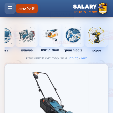
SALARY
☰
🛒 סל קניות
סאלרי · כלי עבודה
משחזות זווית
נטענים
רתכות
בוקסות ומוסך
פטישונים
ראשי
›
מסורים
› שואב ומסרק דשא סינטטי krauss