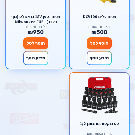
מפוח עלים DCV100
מפוח נטען 18V בראשלס (גוף
בלבד) Milwaukee FUEL
כלי גינון ומסורים
כלי גינון ומסורים
₪950
₪500
הוסף לסל
הוסף לסל
מידע נוסף
מידע נוסף
סט בוקסות מתכוונן 1/2
סטים בוקסות ומוסך