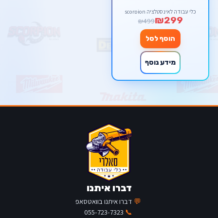
כלי עבודה לאינסטלציה scorpion
₪299
₪499
הוסף לסל
מידע נוסף
דברו איתנו
💬
דברו איתנו בוואטסאפ
055-723-7323
📞