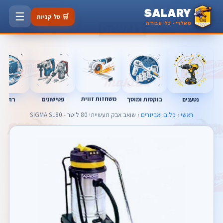
SALARY
☰
🛒 סל קניות
סאלרי · כלי עבודה
משחזות זווית
נטענים
רתכות
בוקסות ומוסך
פטישונים
ראשי
›
כלים ואביזרים
› שואב אבק תעשייתי 80 ליטר - SIGMA SL80