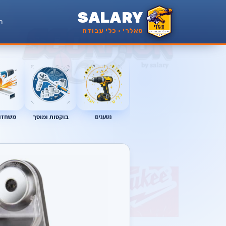
SALARY
ר
סאלרי · כלי עבודה
נטענים
בוקסות ומוסך
משחזות