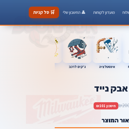
🛒 סל קניות
לוח
מועדון לקוחות
👤 החשבון שלי
כלי מוסך
אינסטלציה
מברגות
ג'קים לרכב
אבק נייד
₪20
חיסכון ₪101
אור המוצר