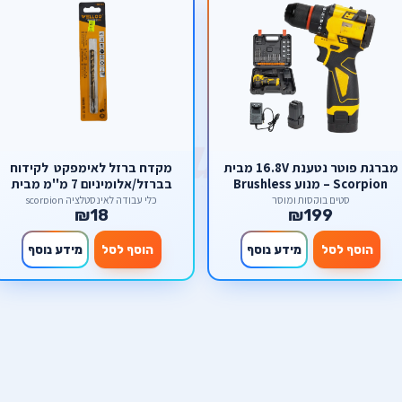
מברגת פוטר נטענת 16.8V מבית
מקדח ברזל לאימפקט לקידוח
Scorpion – מנוע Brushless
בברזל/אלומיניום 7 מ''מ מבית
חזק, ערכת אביזרים קשיחה
welloo
סטים בוקסות ומוסך
כלי עבודה לאינסטלציה scorpion
₪18
₪199
ועיצוב קומפקטי
הוסף לסל
מידע נוסף
הוסף לסל
מידע נוסף