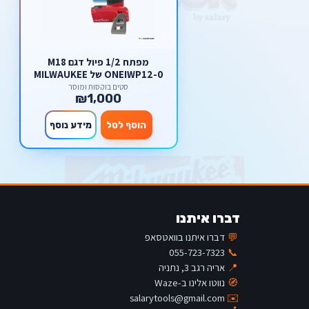
מפתח 1/2 פיול דגם M18
ONEIWP12-0 של MILWAUKEE
מילווקי
סטים בוקסות ומוסך
₪1,000
הוסף לסל
מידע נוסף
דברו איתנו
💬
דברו איתנו בוואטסאפ
055-723-7323
📞
📍
אריה רגב 3, נתניה
🧭
נווטו אלינו ב-Waze
salarytools@gmail.com
✉️