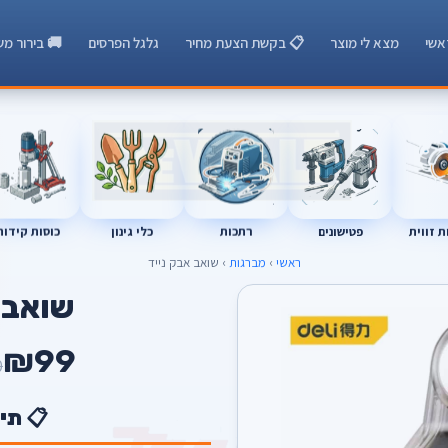
אשי
מצא לי מוצר
📋 בקשת הצעת מחיר
גלגל הפרסים
🚚 בירור מש
רתכות
כוסות קידוח
פטישונים
 זווית
כלי גינון
ראשי
›
מברגות
› שואב אבק נייד
שואב 
₪99
0
📋 תי