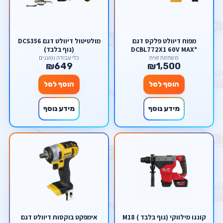
מפוח דיוולט פלקס דגם
מולטיטול דיוולט דגם DCS356
DCBL772X1 60V MAX*
(גוף בלבד)
FLEXVOLT® Brushless
משחזות זווית
כלי עבודה נטענים
₪649
₪1,500
הוסף לסל
הוסף לסל
מידע נוסף
מידע נוסף
קונגו מילווקי (גוף בלבד ) M18
אימפקט בוקסות דיוולט דגם