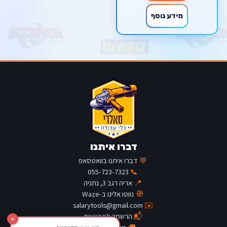
מידע נוסף
דברו איתנו
💬
דברו איתנו בוואטסאפ
055-723-7323
📞
📍
אריה רגב 3, נתניה
🧭
נווטו אלינו ב-Waze
salarytools@gmail.com
✉️
📬
הרשמה למבצעים
×