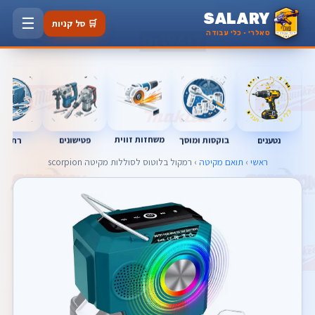
SALARY
☰
🛒 סל קניות
סאלרי · כלי עבודה
משחזות זווית
נטענים
רתכות
בוקסות ומוסך
פטישונים
ראשי
›
תואם מקיטה
› רמקול בלוטוס לסוללות מקיטה scorpion