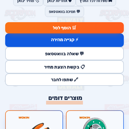
🚚 משלוח לכל הארץ
🛡️ אחריות יבואן
🏷️ מחיר יבואן
💬 תמיכה בוואטסאפ
🛒 הוסף לסל
⚡ קנייה מהירה
💬 שאלה בוואטסאפ
📋 בקשת הצעת מחיר
🔗 שתפו לחבר
מוצרים דומים