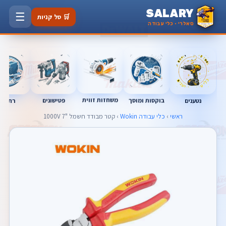
SALARY
☰
🛒 סל קניות
סאלרי · כלי עבודה
משחזות זווית
בוקסות ומוסך
פטישונים
נטענים
רתכות
ראשי
›
כלי עבודה Wokin
› קטר מבודד חשמל "7 1000V