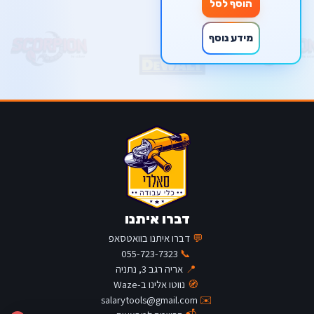
הוסף לסל
מידע נוסף
דברו איתנו
💬
דברו איתנו בוואטסאפ
055-723-7323
📞
📍
אריה רגב 3, נתניה
🧭
נווטו אלינו ב-Waze
salarytools@gmail.com
✉️