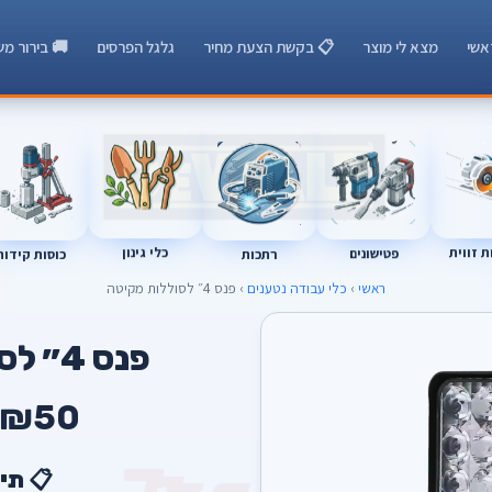
אשי
מצא לי מוצר
📋 בקשת הצעת מחיר
גלגל הפרסים
🚚 בירור מש
רתכות
כוסות קידוח
 זווית
כלי גינון
פטישונים
ראשי
›
כלי עבודה נטענים
› פנס 4״ לסוללות מקיטה
A
פנס 4״ לסוללות מקיטה
₪50
📋 תי