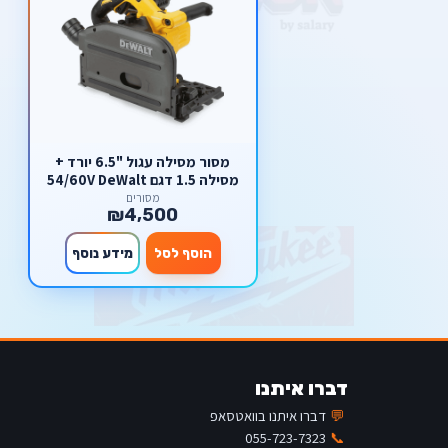
מסור מסילה עגול "6.5 יורד +
מסילה 1.5 דגם 54/60V DeWalt
FlexVolt DCS520 דיוולט
מסורים
₪4,500
הוסף לסל
מידע נוסף
דברו איתנו
💬
דברו איתנו בוואטסאפ
055-723-7323
📞