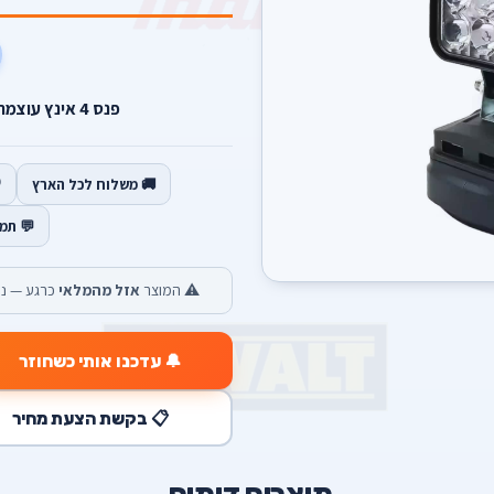
פנס 4 אינץ עוצמה 8W מתכוונן 180 מעלות.
🚚 משלוח לכל הארץ
💬 תמ
⚠️ המוצר
אזל מהמלאי
כרגע — נש
🔔 עדכנו אותי כשחוזר
📋 בקשת הצעת מחיר