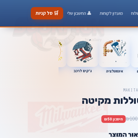
🛒 סל קניות
לוח
מועדון לקוחות
👤 החשבון שלי
כלי מוסך
ג'קים לרכב
אינסטלציה
מברגות
MAKIT
₪100
חיסכון ₪50
אור המוצר