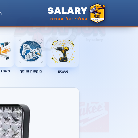
SALARY
ר
סאלרי · כלי עבודה
נטענים
משחזות
בוקסות ומוסך