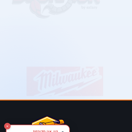
×
היי, אני סקורפי!