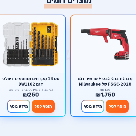
מוצרים דומים
מברגת ברגי גבס + שרשיר דגם
סט 14 מקדחים מחוסמים דיוולט
FSGC-202X של Milwaukee
דגם DW1162
מילווקי
מברגות
כלי עבודה לאינסטלציה scorpion
₪250
₪1,750
הוסף לסל
מידע נוסף
הוסף לסל
מידע נוסף