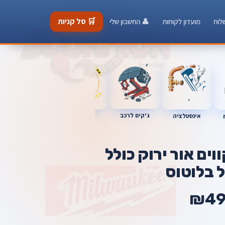
🛒 סל קניות
לוח
מועדון לקוחות
👤 החשבון שלי
ג'קים לרכב
כלי מוסך
אינסטלציה
מברגות
 לייזר 16 קווים אור ירוק כולל
 בלוטוס
₪4