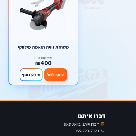
משחזת זווית תואמת מילווקי
משחזות זווית
₪400
הוסף לסל
מידע נוסף
דברו איתנו
💬
דברו איתנו בוואטסאפ
055-723-7323
📞