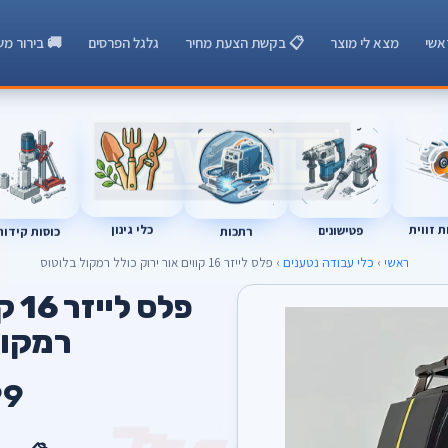
אשי
מצא לי מוצר
📋 בקשת הצעת מחיר
גלגל הפרסים
🚚 בירור מש
 זווית
כלי גינון
רתכות
כוסות קידוח
פטישונים
ראשי
›
כלי עבודה נטענים
› פלס לייזר 16 קווים אור ירוק כולל רמקול בלוטוס
פלס
רמקול
99