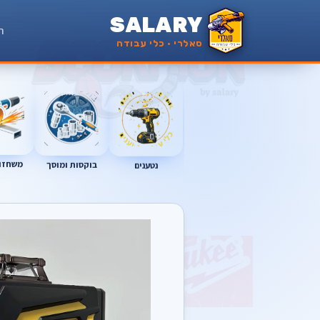
SALARY
ר
סאלרי · כלי עבודה
משחזות
נטענים
בוקסות ומוסך