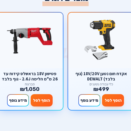
אקדח חום נטען 18V/20V (גוף
פטישון 18V בראשלס קידוח עד
בלבד) DEWALT
26 מ"מ הלימה 2.6J - גוף בלבד
כלי עבודה נטענים
מברגות
₪1,050
₪499
הוסף לסל
מידע נוסף
הוסף לסל
מידע נוסף