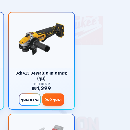
משחזת זווית Dch415 DeWalt
(גוף)
משחזות זווית
₪1,299
הוסף לסל
מידע נוסף