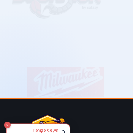
×
היי, אני סקורפי!