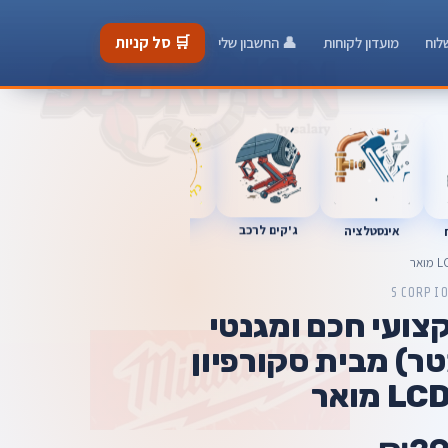
🛒 סל קניות
לוח
מועדון לקוחות
👤 החשבון שלי
כלי מוסך
אינסטלציה
מברגות
ג'קים לרכב
SCORPI
קצועי חכם ומגנטי
1 מ"מ (1 מטר) מבית סקורפיון