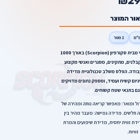
₪29
אור המוצר
1 מטר
הכירו את הפלס הדיגיטלי המקצועי מבית סקורפיון (Scorpion) באורך 1000
ם לקבלנים, מתקינים, מסגרים ואנשי מקצוע
בודה. הפלס משלב טכנולוגיית מדידה
יום קשיח ועמיד, ומספק נתונים מדויקים
גם בתנאי שטח קשוחים.
ות ויתרונות בולטים: צג LCD גדול ומואר: מאפשר קריאה נוחה ומהירה של
ה חלשים. מדידה גמישה: מעבר מהיר בין
חלטת (Absolute) למדידת זווית יחסית, מדידת שיפועים והמרת
זוויות.