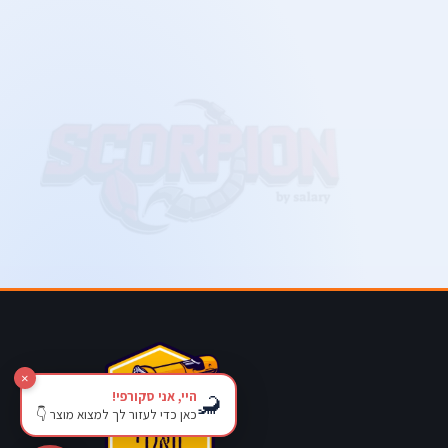
×
היי, אני סקורפי!
🦂
כאן כדי לעזור לך למצוא מוצר 👇