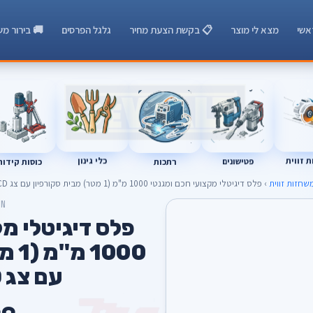
אשי
מצא לי מוצר
📋 בקשת הצעת מחיר
גלגל הפרסים
🚚 בירור מש
רתכות
כוסות קידוח
פטישונים
 זווית
כלי גינון
שחזות זווית
› פלס דיגיטלי מקצועי חכם ומגנטי 1000 מ"מ (1 מטר) מבית סקורפיון עם צג LCD מואר
ON
פלס דיגיטלי מ
000
עם צג LCD מואר