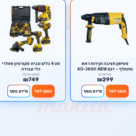
פטישון חציבה וקידוח ראש
סט 4 כלים מבית סקורפיון סאלרי
מתחלף – דגם KO-3600-NEW
כלי עבודה
מבית STAINHEL
פטישונים
תואם מקיטה
₪749
₪299
הוסף לסל
מידע נוסף
הוסף לסל
מידע נוסף