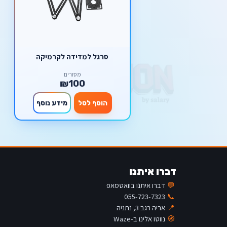
סרגל למדידה לקרמיקה
מסורים
₪100
הוסף לסל
מידע נוסף
דברו איתנו
💬
דברו איתנו בוואטסאפ
055-723-7323
📞
📍
אריה רגב 3, נתניה
🧭
נווטו אלינו ב-Waze