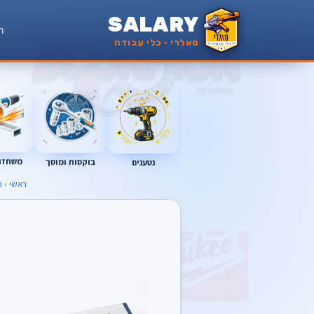
SALARY
ר
סאלרי · כלי עבודה
נטענים
בוקסות ומוסך
משחזות
ראשי
›
מ