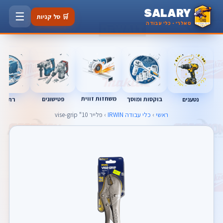
SALARY
☰
🛒 סל קניות
סאלרי · כלי עבודה
משחזות זווית
בוקסות ומוסך
פטישונים
נטענים
רתכות
ראשי
›
כלי עבודה IRWIN
› פלייר 10" vise-grip