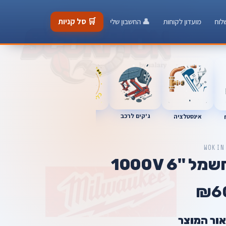
🛒 סל קניות
לוח
מועדון לקוחות
👤 החשבון שלי
כלי מוסך
ג'קים לרכב
אינסטלציה
מברגות
WOKIN
"6 1000V
₪6
אור המוצר