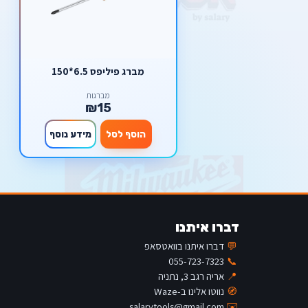
מברג פיליפס 6.5*150
מברגות
₪15
הוסף לסל
מידע נוסף
דברו איתנו
💬
דברו איתנו בוואטסאפ
055-723-7323
📞
📍
אריה רגב 3, נתניה
🧭
נווטו אלינו ב-Waze
salarytools@gmail.com
✉️