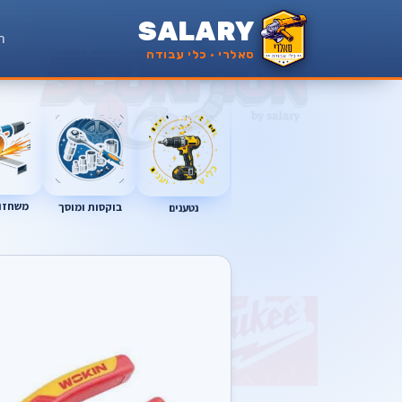
SALARY
ר
סאלרי · כלי עבודה
נטענים
משחזות
בוקסות ומוסך