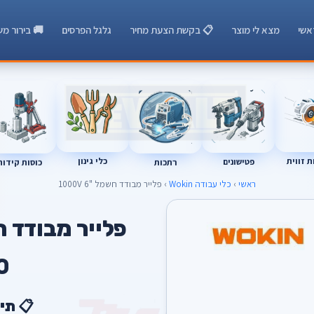
אשי
מצא לי מוצר
📋 בקשת הצעת מחיר
גלגל הפרסים
🚚 בירור מש
רתכות
כוסות קידוח
 זווית
כלי גינון
פטישונים
ראשי
›
כלי עבודה Wokin
› פלייר מבודד חשמל "6 1000V
פלייר מבודד חשמל 
0
📋 תי