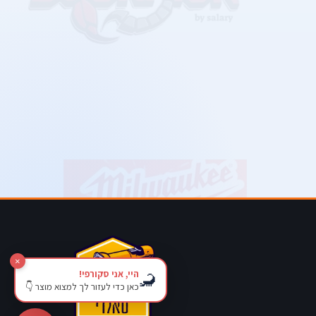
×
היי, אני סקורפי!
🦂
כאן כדי לעזור לך למצוא מוצר 👇