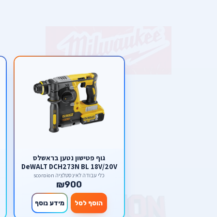
גוף פטישון נטען בראשלס
DeWALT DCH273N BL 18V/20V
DeWalt
כלי עבודה לאינסטלציה scorpion
₪900
הוסף לסל
מידע נוסף