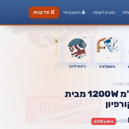
🛒 סל קניות
לוח
מועדון לקוחות
👤 החשבון שלי
כלי מוסך
ג'קים לרכב
אינסטלציה
מברגות
SCORPI
פטישון 28 מ''מ 1200W מבית
רפיון
₪299
חיסכון ₪100