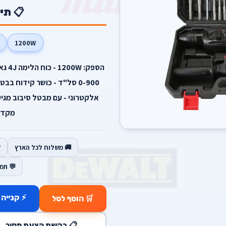
📋 תי
1200W
מקדחים 0
🚚 משלוח לכל הארץ
💬 תמ
⚡ קנייה 
🛒 הוסף לסל
📋 בקשת הצעת מחיר