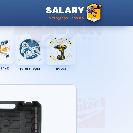
SALARY
ר
סאלרי · כלי עבודה
נטענים
משחזות
בוקסות ומוסך