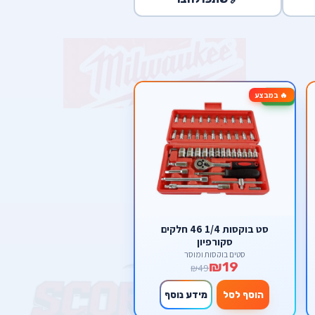
🔥 במבצע
-61%
סט בוקסות 1/4 46 חלקים
סקורפיון
סטים בוקסות ומוסך
₪19
₪49
הוסף לסל
מידע נוסף