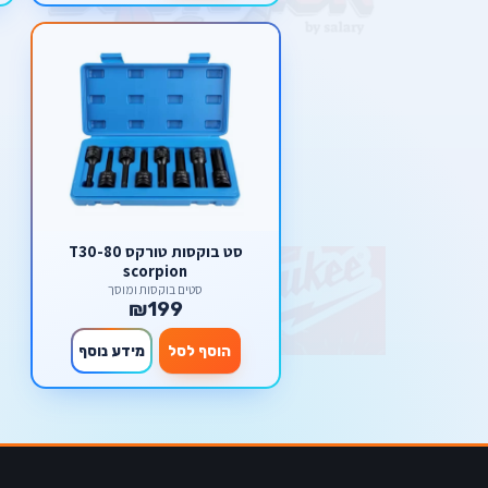
סט בוקסות טורקס T30-80
scorpion
סטים בוקסות ומוסך
₪199
הוסף לסל
מידע נוסף