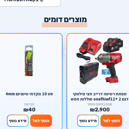
מוצרים דומים
מפתח רטיטה דרייב חצי מילווקי
סט 10 מקדחי טיטניום 4mm
דגם onefhiwf12+ 2 סוללות חמש
אמפר + מטען מהיר
סטים בוקסות ומוסך
מברגות
₪40
₪2,900
הוסף לסל
מידע נוסף
הוסף לסל
מידע נוסף