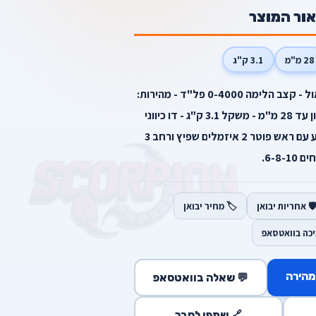
אור המוצר
28 מ"מ
3.1 ק"ג
הספק: 1200W - כוח הלימה 4J גאול - קצב הלימה 0-4000 פל"ד - מהירות:
0-900 סל"ד - כושר קידוח בבטון עד 28 מ"מ - משקל 3.1 ק"ג - דו כיווני
אלקטרוני - עם מבטל סיבוב מגיע עם ראש פוטר 2 איזמלים שפיץ ורחב 3
6-8-1.
️ אחריות יבואן
🏷️ מחיר יבואן
יכה בוואטסאפ
מהירה
💬 שאלה בוואטסאפ
🔗 שתפו לחבר