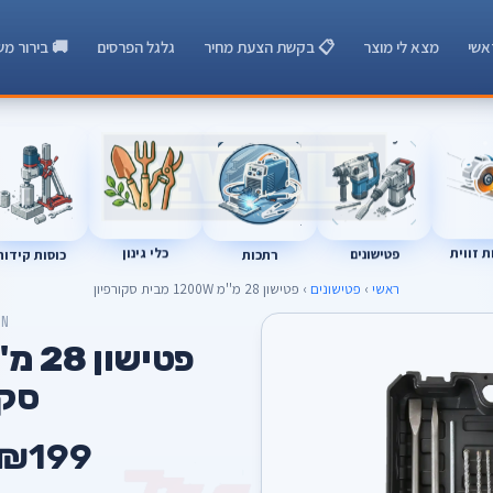
אשי
מצא לי מוצר
📋 בקשת הצעת מחיר
גלגל הפרסים
🚚 בירור מש
רתכות
כוסות קידוח
 זווית
כלי גינון
פטישונים
ראשי
›
פטישונים
› פטישון 28 מ''מ 1200W מבית סקורפיון
ON
סקו
₪199