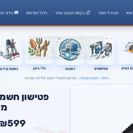
אשי
מצא לי מוצר
📋 בקשת הצעת מחיר
גלגל הפרסים
🚚 בירור מש
רתכות
כוסות קידוח
 זווית
כלי גינון
פטישונים
ראשי
›
תואם מקיטה
› פטישון חשמלי תואם סוללות מקיטה
A
פטישון חשמל
מק
₪599