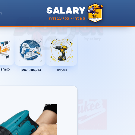
SALARY
ר
סאלרי · כלי עבודה
נטענים
משחזות
בוקסות ומוסך