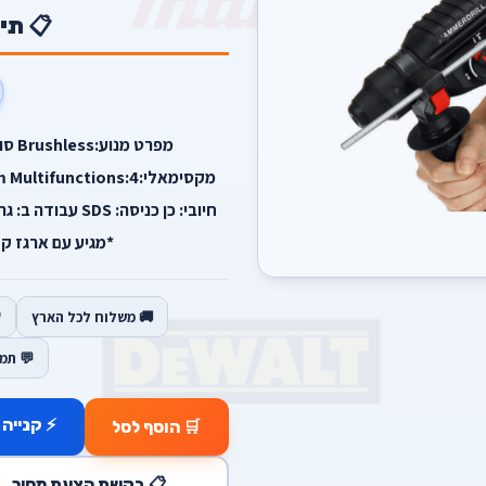
📋 תי
חיובי: כן כניסה: 
*מגיע עם ארגז קש
🚚 משלוח לכל הארץ
💬 תמ
⚡ קנייה 
🛒 הוסף לסל
📋 בקשת הצעת מחיר