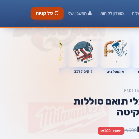
🛒 סל קניות
לוח
מועדון לקוחות
👤 החשבון שלי
כלי מוסך
ג'קים לרכב
אינסטלציה
מברגות
MAKIT
י תואם סוללות
יטה
₪699
חיסכון ₪100