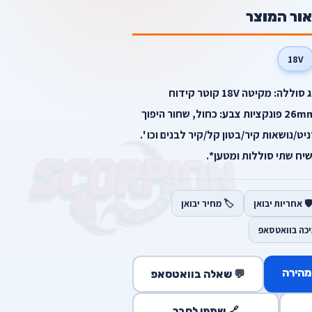
אור המוצר
18V
מפרט מנוע:Brushless סוג סוללה: מקיטה 18V קוטר קידוח
מקסימאלי:26mm Multifunctions:4 פונקציות צבע: כחול, שחור היפוך
SDS עבודה ב: גרניט/נושאות קיר/בטון קל/קיר לבנים וכו '.
יח שתי סוללות ומטען*.
️ אחריות יבואן
🏷️ מחיר יבואן
יכה בוואטסאפ
מהירה
💬 שאלה בוואטסאפ
🔗 שתפו לחבר