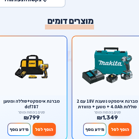
מוצרים דומים
מברגת אימפקט נטענת 18V עם 2
מברגת אימפקט+סוללה ומטען
סוללות 4.0Ah + מטען + מזוודת
dcf787
נשיאה Makita LXT 18V
סטים בוקסות ומוסך
סטים בוקסות ומוסך
₪799
₪1,349
DTD153RTE
הוסף לסל
מידע נוסף
הוסף לסל
מידע נוסף