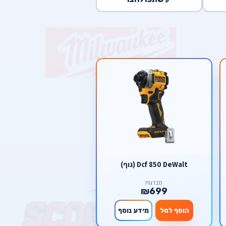
Dcf 850 DeWalt (גוף)
מברגות
₪699
הוסף לסל
מידע נוסף