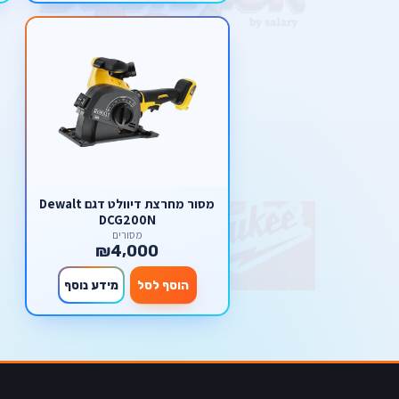
מסור ‏מחרצת דיוולט דגם Dewalt
DCG200N
מסורים
₪4,000
הוסף לסל
מידע נוסף