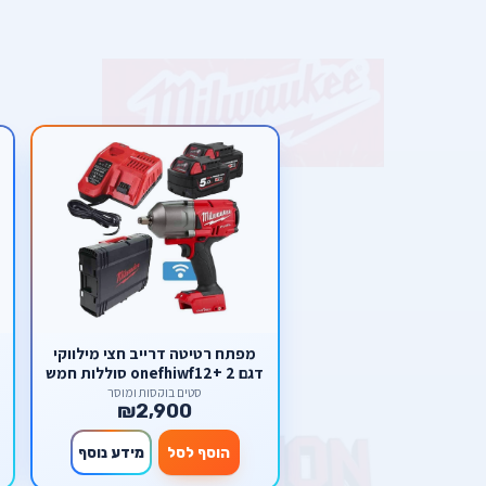
מפתח רטיטה דרייב חצי מילווקי
דגם onefhiwf12+ 2 סוללות חמש
אמפר + מטען מהיר
סטים בוקסות ומוסך
₪2,900
הוסף לסל
מידע נוסף