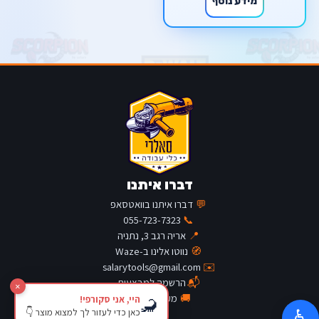
מידע נוסף
דברו איתנו
💬
דברו איתנו בוואטסאפ
055-723-7323
📞
📍
אריה רגב 3, נתניה
🧭
נווטו אלינו ב-Waze
salarytools@gmail.com
✉️
📬
הרשמה למבצעים
×
🚚
מעקב משלוח
היי, אני סקורפי!
🦂
כאן כדי לעזור לך למצוא מוצר 👇
♿