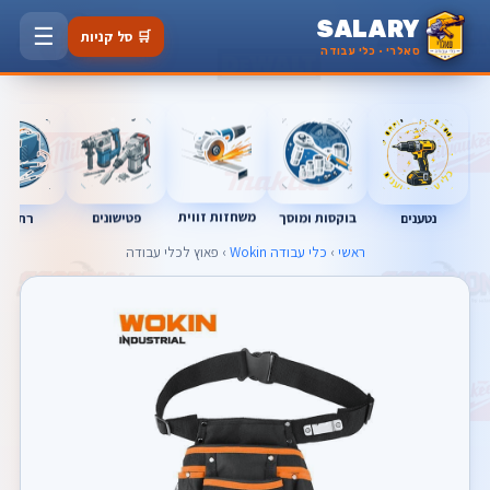
SALARY
☰
🛒 סל קניות
סאלרי · כלי עבודה
משחזות זווית
בוקסות ומוסך
פטישונים
נטענים
רתכות
ראשי
›
כלי עבודה Wokin
› פאוץ לכלי עבודה