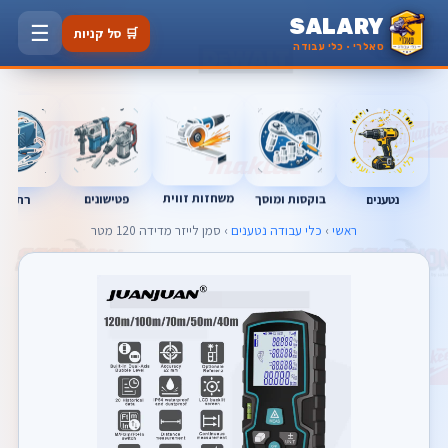
SALARY
☰
🛒 סל קניות
סאלרי · כלי עבודה
משחזות זווית
בוקסות ומוסך
פטישונים
נטענים
רתכות
ראשי
›
כלי עבודה נטענים
› סמן לייזר מדידה 120 מטר