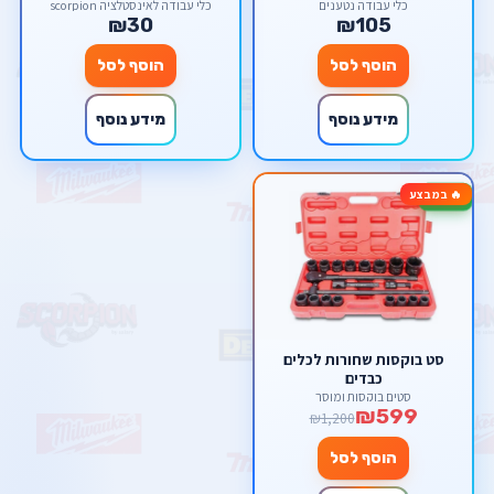
כלי עבודה נטענים
כלי עבודה לאינסטלציה scorpion
₪30
₪105
הוסף לסל
הוסף לסל
מידע נוסף
מידע נוסף
🔥 במבצע
-50%
סט בוקסות שחורות לכלים
כבדים
סטים בוקסות ומוסך
₪599
₪1,200
הוסף לסל