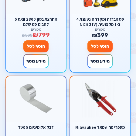
סט מברגה ומקדחה נטענת 4
מחרצת בטון 2800 וואט 5
ב-1 מקצועית (21V מנוע
להבים סט שלם
Brushless) – פוטר מתחלף
מסורים
מסורים
₪799
וראשים לזוויות קשות מבית
₪399
₪999
סקורפיון
הוסף לסל
הוסף לסל
מידע נוסף
מידע נוסף
מספרי פח שמאל Milwaukee
דבק אלומיניום 5 מטר