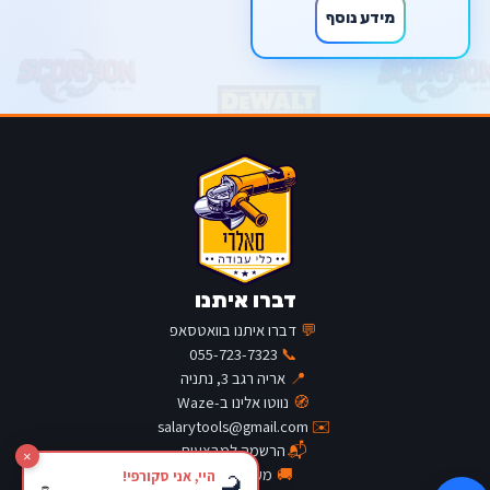
מידע נוסף
דברו איתנו
💬
דברו איתנו בוואטסאפ
055-723-7323
📞
📍
אריה רגב 3, נתניה
🧭
נווטו אלינו ב-Waze
salarytools@gmail.com
✉️
📬
הרשמה למבצעים
×
🚚
מעקב משלוח
היי, אני סקורפי!
🦂