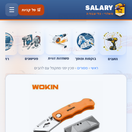
SALARY
☰
🛒 סל קניות
סאלרי · כלי עבודה
משחזות זווית
בוקסות ומוסך
פטישונים
נטענים
רתכות
ראשי
›
מסורים
› סכין יפני מתקפל עם להבים