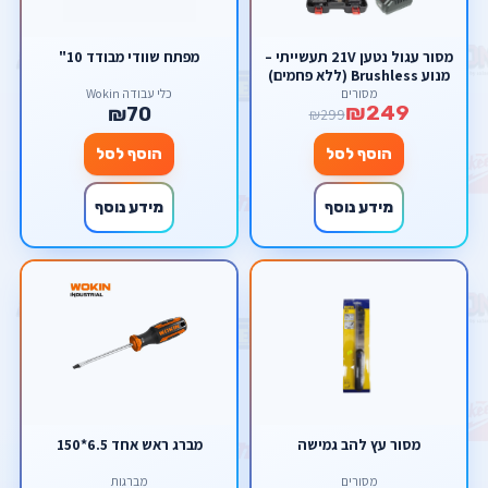
מסור עגול נטען 21V תעשייתי –
מפתח שוודי מבודד 10"
מנוע Brushless (ללא פחמים)
כולל ערכה מלאה במזוודה
מסורים
כלי עבודה Wokin
₪249
קשיחה Scorpion
₪70
₪299
הוסף לסל
הוסף לסל
מידע נוסף
מידע נוסף
מסור עץ להב גמישה
מברג ראש אחד 6.5*150
מסורים
מברגות