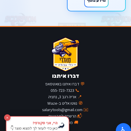
מידע נוסף
דברו איתנו
💬
דברו איתנו בוואטסאפ
055-723-7323
📞
📍
אריה רגב 3, נתניה
🧭
נווטו אלינו ב-Waze
salarytools@gmail.com
✉️
📬
הרשמה למבצעים
×
🚚
מעקב משלוח
היי, אני סקורפי!
🦂
כאן כדי לעזור לך למצוא מוצר 👇
♿