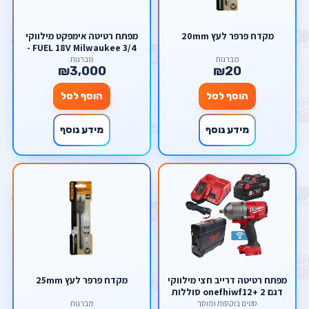
מקדח פרפר לעץ 20mm
מפתח רטיטה אימפקט מילווקי
3/4 FUEL 18V Milwaukee -
בעל טכנולוגיית ONE-KEY +
מברגות
מברגות
₪3,000
₪20
שתי סוללות 5am + מטען מהיר
בארגז
הוסף לסל
הוסף לסל
מידע נוסף
מידע נוסף
מפתח רטיטה דרייב חצי מילווקי
מקדח פרפר לעץ 25mm
דגם onefhiwf12+ 2 סוללות
חמש אמפר + מטען מהיר
סטים בוקסות ומוסך
מברגות