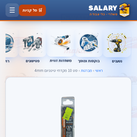
SALARY
☰
🛒 סל קניות
סאלרי · כלי עבודה
משחזות זווית
בוקסות ומוסך
פטישונים
נטענים
רתכות
ראשי
›
מברגות
› סט 10 מקדחי טיטניום 4mm