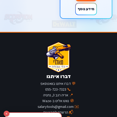
מידע נוסף
דברו איתנו
💬
דברו איתנו בוואטסאפ
055-723-7323
📞
📍
אריה רגב 3, נתניה
🧭
נווטו אלינו ב-Waze
salarytools@gmail.com
✉️
📬
הרשמה למבצעים
×