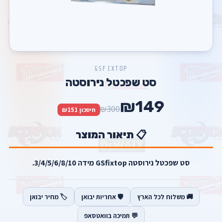
GSFIXTOP
סט שפכטל נירוסטה
₪149
₪300
חיסכון ₪151
📋 תיאור המוצר
סט שפכטל נירוסטה GSfixtop מידה 3/4/5/6/8/10.
🚚 משלוח לכל הארץ
🛡️ אחריות יבואן
🏷️ מחיר יבואן
💬 תמיכה בוואטסאפ