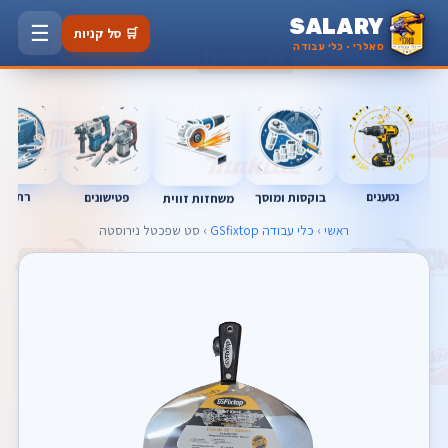
SALARY
☰
🛒 סל קניות
סאלרי · כלי עבודה
נטענים
רתכות
בוקסות ומוסך
פטישונים
משחזות זווית
ראשי
›
כלי עבודה GSfixtop
› סט שפכטל נירוסטה