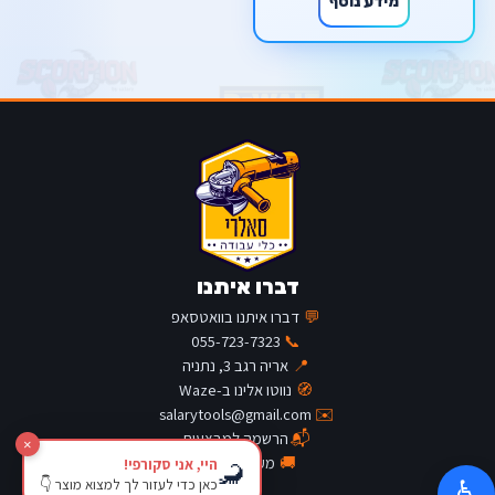
מידע נוסף
דברו איתנו
💬
דברו איתנו בוואטסאפ
055-723-7323
📞
📍
אריה רגב 3, נתניה
🧭
נווטו אלינו ב-Waze
salarytools@gmail.com
✉️
📬
הרשמה למבצעים
×
🚚
מעקב משלוח
היי, אני סקורפי!
🦂
כאן כדי לעזור לך למצוא מוצר 👇
♿