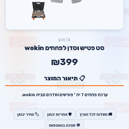
WOKIN
סט פטיש וסדן לפחחים wokin
₪399
📋 תיאור המוצר
ערכת פחחים 7 יח ' פטישים וסדנים מבית wokin.
🚚 משלוח לכל הארץ
🛡️ אחריות יבואן
🏷️ מחיר יבואן
💬 תמיכה בוואטסאפ