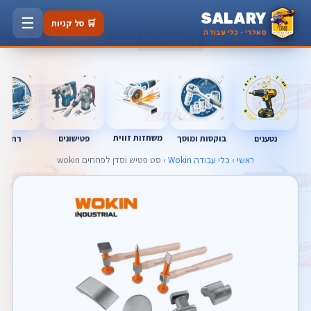
SALARY
☰
🛒 סל קניות
סאלרי · כלי עבודה
נטענים
רתכות
משחזות זווית
בוקסות ומוסך
פטישונים
ראשי
›
כלי עבודה Wokin
› סט פטיש וסדן לפחחים wokin