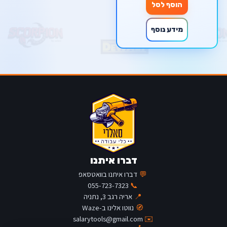
הוסף לסל
מידע נוסף
דברו איתנו
💬
דברו איתנו בוואטסאפ
055-723-7323
📞
📍
אריה רגב 3, נתניה
🧭
נווטו אלינו ב-Waze
salarytools@gmail.com
✉️