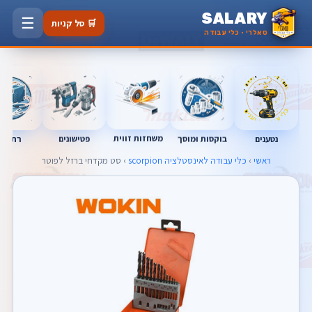
SALARY
☰
🛒 סל קניות
סאלרי · כלי עבודה
משחזות זווית
נטענים
רתכות
בוקסות ומוסך
פטישונים
ראשי
›
כלי עבודה לאינסטלציה scorpion
› סט מקדחי ברזל לפוטר