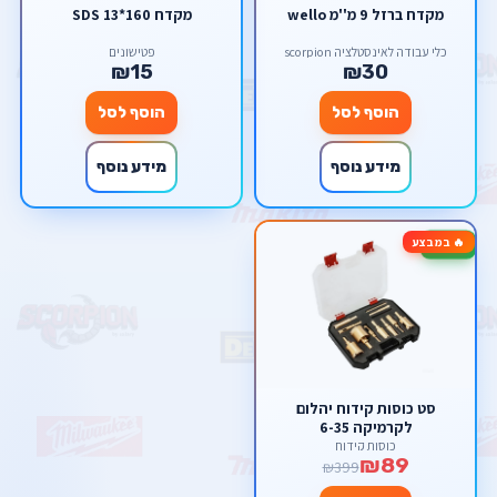
מקדח ברזל 9 מ''מ wello
מקדח SDS 13*160
כלי עבודה לאינסטלציה scorpion
פטישונים
₪15
₪30
הוסף לסל
הוסף לסל
מידע נוסף
מידע נוסף
🔥 במבצע
-78%
סט כוסות קידוח יהלום
לקרמיקה 6-35
כוסות קידוח
₪89
₪399