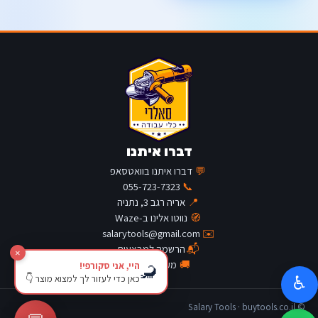
דברו איתנו
💬
דברו איתנו בוואטסאפ
055-723-7323
📞
📍
אריה רגב 3, נתניה
🧭
נווטו אלינו ב-Waze
salarytools@gmail.com
✉️
📬
הרשמה למבצעים
×
🚚
מעקב משלוח
היי, אני סקורפי!
🦂
כאן כדי לעזור לך למצוא מוצר 👇
♿
© Salary Tools · buytools.co.il