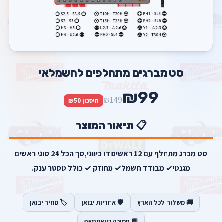
סט מברגים מתחלפים לחשמלאי
₪99
₪149
חיסכון ₪50
📋 תיאור המוצר
סט מברג מתחלף עם 12 ראשים דו כיווני,סך הכל 24 סוגי ראשים
מגנטי✓ מבודד חשמל✓ מחוזק ✓ כולל טסטר ענק.
🚚 משלוח לכל הארץ
🛡️ אחריות יבואן
🏷️ מחיר יבואן
💬 תמיכה בוואטסאפ