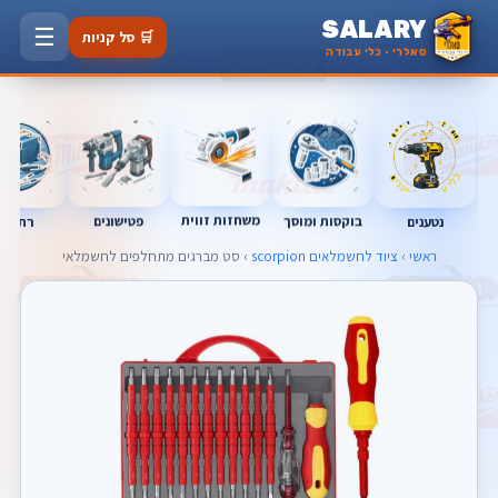
SALARY
☰
🛒 סל קניות
סאלרי · כלי עבודה
משחזות זווית
בוקסות ומוסך
פטישונים
נטענים
רתכות
ראשי
›
ציוד לחשמלאים scorpion
› סט מברגים מתחלפים לחשמלאי