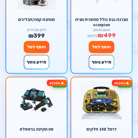
מברגת גבס כולל מחסנית מבית
מטחנת קפה/תבלינים
scorpion
תואם מקיטה
כלים ואביזרים
₪499
₪399
₪599
הוסף לסל
הוסף לסל
מידע נוסף
מידע נוסף
🔥 במבצע
🔥 במבצע
-17%
-33%
דרמל 108 חלקים
סט מקיטה בראשלס