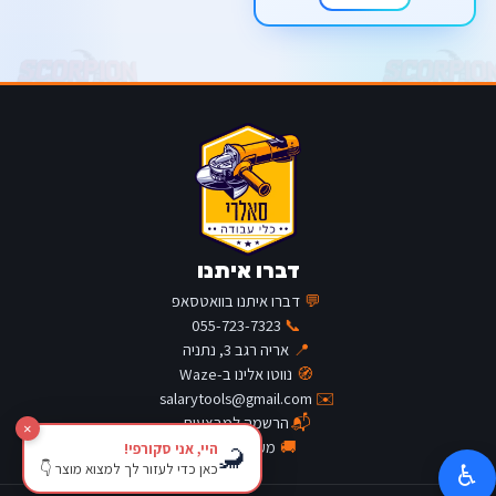
דברו איתנו
💬
דברו איתנו בוואטסאפ
055-723-7323
📞
📍
אריה רגב 3, נתניה
🧭
נווטו אלינו ב-Waze
salarytools@gmail.com
✉️
📬
הרשמה למבצעים
×
🚚
מעקב משלוח
היי, אני סקורפי!
🦂
כאן כדי לעזור לך למצוא מוצר 👇
♿