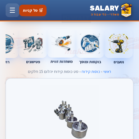
SALARY
☰
🛒 סל קניות
סאלרי · כלי עבודה
משחזות זווית
בוקסות ומוסך
פטישונים
נטענים
רתכות
ראשי
›
כוסות קידוח
› סט כוסות קידוח יהלום 15 חלקים