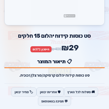
סט כוסות קידוח יהלום 15 חלקים
₪29
₪400
חיסכון ₪371
📋 תיאור המוצר
סט כוסות קידוח יהלום קרמיקה/פורצלן/זכוכית.
🚚 משלוח לכל הארץ
🛡️ אחריות יבואן
🏷️ מחיר יבואן
💬 תמיכה בוואטסאפ