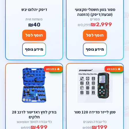
מסור בטון חשמלי מקצועי
דיסק יהלום יבש
(טבעת/דיסק) (הזמנה
מוקדמת) – מנוע ללא פחמים
מסורים
משחזות זווית
₪2,999
ועומק חיתוך מקסימלי 40 ס"מ
₪40
₪3,299
(כולל משאבת מים) מבית
סקורפיון
הוסף לסל
הוסף לסל
מידע נוסף
מידע נוסף
🔥 במבצע
🔥 במבצע
-17%
-34%
סמן לייזר מדידה 120 מטר
בודק לחץ ראדיטור לרכב 28
חלקים
כלי עבודה נטענים
כלי עבודה למוסך scorpion
₪499
₪199
₪599
₪300