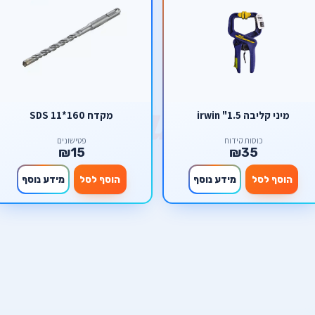
מיני קליבה 1.5" irwin
מקדח SDS 11*160
כוסות קידוח
פטישונים
₪15
₪35
הוסף לסל
מידע נוסף
הוסף לסל
מידע נוסף