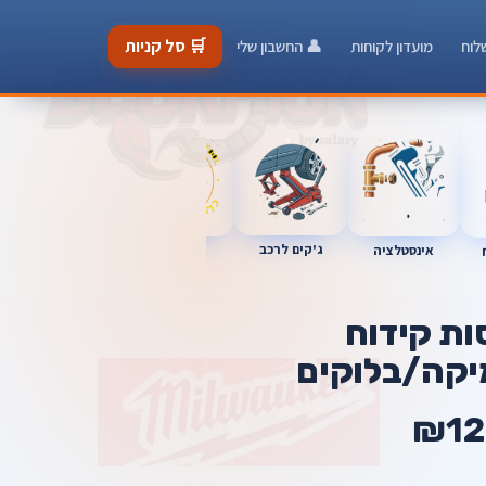
🛒 סל קניות
לוח
מועדון לקוחות
👤 החשבון שלי
ג'קים לרכב
כלי מוסך
אינסטלציה
מברגות
ות קידוח
קה/בלוקים
₪12