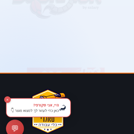
×
היי, אני סקורפי!
🦂
כאן כדי לעזור לך למצוא מוצר 👇
💬