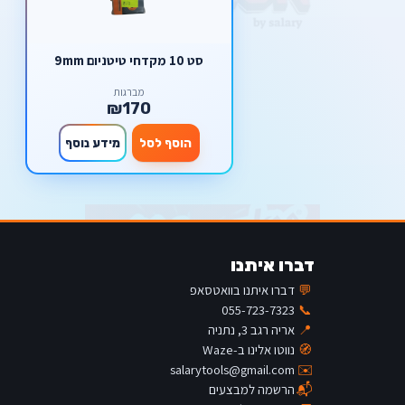
סט 10 מקדחי טיטניום 9mm
מברגות
₪170
הוסף לסל
מידע נוסף
דברו איתנו
💬
דברו איתנו בוואטסאפ
055-723-7323
📞
📍
אריה רגב 3, נתניה
🧭
נווטו אלינו ב-Waze
salarytools@gmail.com
✉️
📬
הרשמה למבצעים