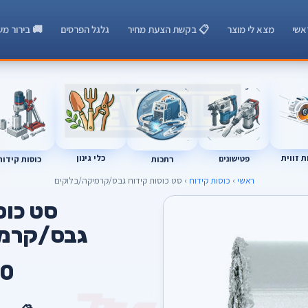
אשי
מצא לי מוצר
📋 בקשת הצעת מחיר
גלגל הפרסים
🚚 בירור מש
 זווית
כלי גינון
רתכות
כוסות קידוח
פטישונים
ראשי
›
כוסות קידוח
› סט כוסות קידוח גבס/קרמיקה/בלוקים
סט כוס
גבס/קרמי
0