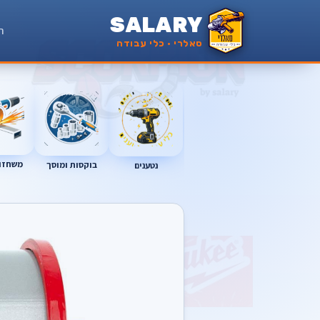
SALARY
ר
סאלרי · כלי עבודה
משחזות
נטענים
בוקסות ומוסך