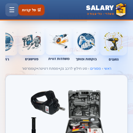
SALARY
☰
🛒 סל קניות
סאלרי · כלי עבודה
משחזות זווית
בוקסות ומוסך
פטישונים
נטענים
רתכות
ראשי
›
מסורים
› סט חילוץ לרכב גק+מפתח רטיטה+קומפרסור