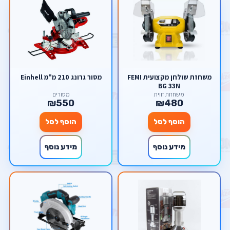
משחזת שולחן מקצועית FEMI
מסור גרונג 210 מ"מ Einhell
BG 33N
משחזות זווית
מסורים
₪550
₪480
הוסף לסל
הוסף לסל
מידע נוסף
מידע נוסף