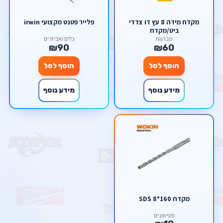
מקדח מידה 8 עץ דו צדדי
פלייר פטנט מקצועי irwin
ביט/מקדח
מברגות
כלים ואביזרים
₪90
₪60
הוסף לסל
הוסף לסל
מידע נוסף
מידע נוסף
מקדח SDS 8*160
פטישונים