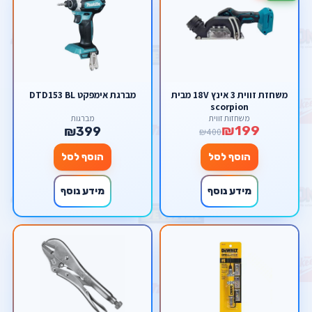
משחזת זווית 3 אינץ 18V מבית
מברגת אימפקט DTD153 BL
scorpion
משחזות זווית
מברגות
₪199
₪399
₪400
הוסף לסל
הוסף לסל
מידע נוסף
מידע נוסף