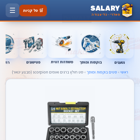
SALARY
☰
🛒 סל קניות
סאלרי · כלי עבודה
משחזות זווית
בוקסות ומוסך
פטישונים
נטענים
רתכות
ראשי
›
סטים בוקסות ומוסך
› סט חולץ ברגים ואומים scorpion (מבצע ינואר)