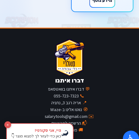
מידע נוסף
דברו איתנו
💬
דברו איתנו בוואטסאפ
055-723-7323
📞
📍
אריה רגב 3, נתניה
🧭
נווטו אלינו ב-Waze
salarytools@gmail.com
✉️
📬
הרשמה למבצעים
×
🚚
מעקב משלוח
היי, אני סקורפי!
🦂
כאן כדי לעזור לך למצוא מוצר 👇
♿