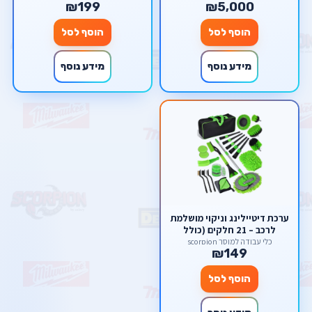
₪199
₪5,000
הוסף לסל
הוסף לסל
מידע נוסף
מידע נוסף
ערכת דיטיילינג וניקוי מושלמת
לרכב – 21 חלקים (כולל
מברשות למברגה ומוט
כלי עבודה למוסך scorpion
₪149
טלסקופי)
הוסף לסל