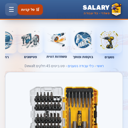
SALARY
☰
🛒 סל קניות
סאלרי · כלי עבודה
משחזות זווית
בוקסות ומוסך
פטישונים
נטענים
רתכות
ראשי
›
כלי עבודה נטענים
› סט ביטים 45 חלקים Dewalt