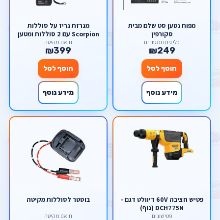
מפוח נטען סט שלם מבית
מגרזת גריז על סוללות
סקורפין
Scorpion עם 2 סוללות ומטען
כלי גינון ומסורים
תואם מקיטה
₪399
₪249
הוסף לסל
הוסף לסל
מידע נוסף
מידע נוסף
פטיש חציבה 60V דיוולט דגם -
בוסטר לסוללות מקיטה
DCH775N (גוף)
פטישונים
תואם מקיטה