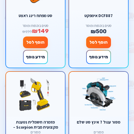
DCF887 אימפקט
סט מפתח רינג ראצט
סטים בוקסות ומוסך
סטים בוקסות ומוסך
₪149
₪500
₪199
הוסף לסל
הוסף לסל
מידע נוסף
מידע נוסף
מסור עגול 7 אינץ סט שלם
מזמרה חשמלית נטענת
מקצועית מבית Scorpion –
עוצמתית (Brushless) לגיזום
מסורים
מסורים