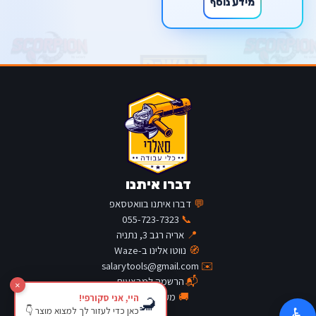
מידע נוסף
דברו איתנו
💬
דברו איתנו בוואטסאפ
055-723-7323
📞
📍
אריה רגב 3, נתניה
🧭
נווטו אלינו ב-Waze
salarytools@gmail.com
✉️
📬
הרשמה למבצעים
×
🚚
מעקב משלוח
היי, אני סקורפי!
🦂
כאן כדי לעזור לך למצוא מוצר 👇
♿