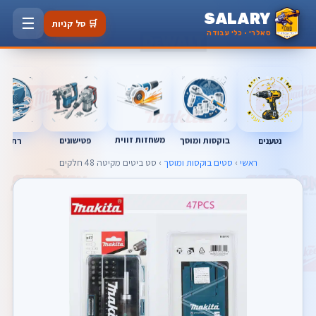
SALARY
☰
🛒 סל קניות
סאלרי · כלי עבודה
משחזות זווית
נטענים
רתכות
בוקסות ומוסך
פטישונים
ראשי
›
סטים בוקסות ומוסך
› סט ביטים מקיטה 48 חלקים