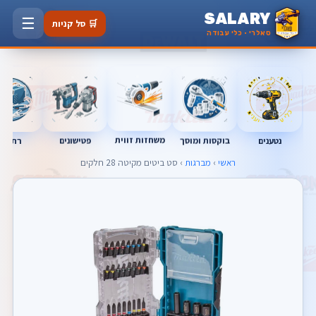
SALARY
☰
🛒 סל קניות
סאלרי · כלי עבודה
משחזות זווית
נטענים
רתכות
בוקסות ומוסך
פטישונים
ראשי
›
מברגות
› סט ביטים מקיטה 28 חלקים