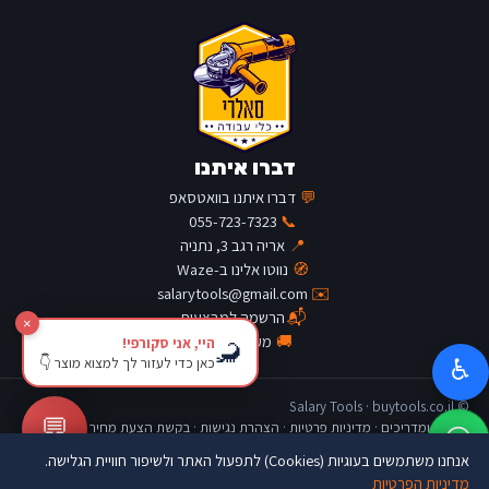
דברו איתנו
💬
דברו איתנו בוואטסאפ
055-723-7323
📞
📍
אריה רגב 3, נתניה
🧭
נווטו אלינו ב-Waze
salarytools@gmail.com
✉️
📬
הרשמה למבצעים
×
🚚
מעקב משלוח
היי, אני סקורפי!
🦂
כאן כדי לעזור לך למצוא מוצר 👇
♿
© Salary Tools · buytools.co.il
💬
כתבות ומדריכים
·
מדיניות פרטיות
·
הצהרת נגישות
·
בקשת הצעת מחיר
אנחנו משתמשים בעוגיות (Cookies) לתפעול האתר ולשיפור חוויית הגלישה.
מדיניות הפרטיות