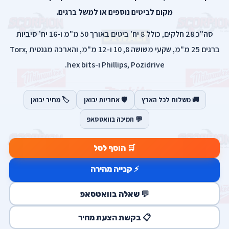
מקום לביטים נוספים או למשל ברגים.
סה"כ 28 חלקים, כולל 8 יח’ ביטים באורך 50 מ"מ ו-16 יח’ סיביות
ברגים 25 מ"מ, שקעי משושה 8, 10 ו-12 מ"מ, והארכה מגנטית Torx,
Phillips, Pozidrive ו-hex bits.
🚚 משלוח לכל הארץ
🛡️ אחריות יבואן
🏷️ מחיר יבואן
💬 תמיכה בוואטסאפ
🛒 הוסף לסל
⚡ קנייה מהירה
💬 שאלה בוואטסאפ
📋 בקשת הצעת מחיר