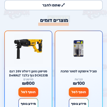
🔗 שתפו לחבר
מוצרים דומים
מוביל אימפקט לפוטר מתכת
פטישון נטען דיוולט 20V דגם
DCH133B גוף בלבד DeWALT
מברגות
פטישונים
₪800
₪100
הוסף לסל
הוסף לסל
מידע נוסף
מידע נוסף