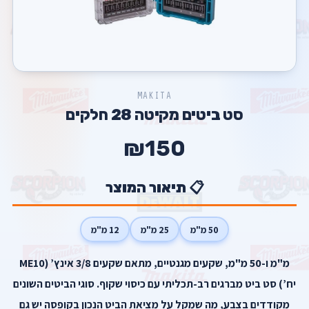
MAKITA
סט ביטים מקיטה 28 חלקים
₪150
📋 תיאור המוצר
50 מ"מ
25 מ"מ
12 מ"מ
מ"מ ו-50 מ"מ, שקעים מגנטיים, מתאם שקעים 3/8 אינץ’ (ME10
יח’) סט ביט מברגים רב-תכליתי עם כיסוי שקוף. סוגי הביטים השונים
מקודדים בצבע, מה שמקל על מציאת הביט הנכון בקופסה יש גם