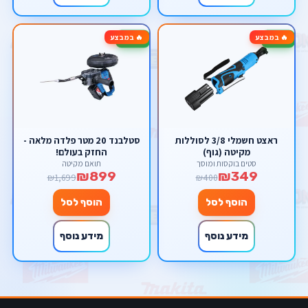
🔥 במבצע
🔥 במבצע
-47%
-13%
ראצט חשמלי 3/8 לסוללות
סטלבנד 20 מטר פלדה מלאה -
מקיטה (גוף)
החזק בעולם!
סטים בוקסות ומוסך
תואם מקיטה
₪899
₪349
₪1,699
₪400
הוסף לסל
הוסף לסל
מידע נוסף
מידע נוסף