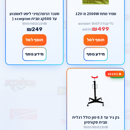
ממיר מתח 2500W מ-12V
סטנד הרמה/מיני ליפט לאופנוע
עד 500קג מבית scorpion (
אחד למשלוח בגלל משקל
כלי עבודה למוסך scorpion
סטים בוקסות ומוסך
₪499
חורג)
₪249
₪599
הוסף לסל
הוסף לסל
מידע נוסף
מידע נוסף
🔥 במבצע
-29%
גק גיר עד 0.5 טון כולל רגלית
מבית סקורפיון
סטים בוקסות ומוסך