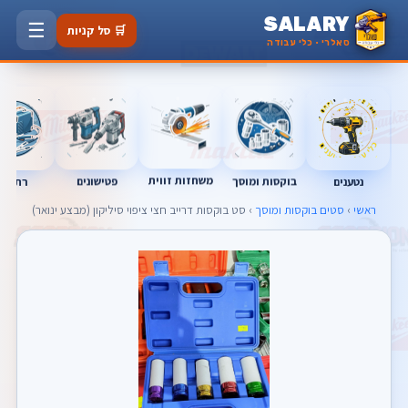
SALARY
☰
🛒 סל קניות
סאלרי · כלי עבודה
משחזות זווית
נטענים
רתכות
בוקסות ומוסך
פטישונים
ראשי
›
סטים בוקסות ומוסך
› סט בוקסות דרייב חצי ציפוי סיליקון (מבצע ינואר)