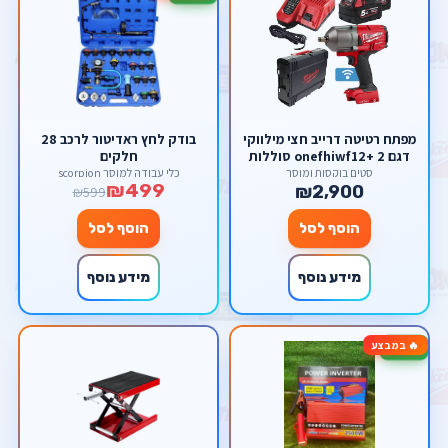
מפתח רטיטה דרייב חצי מילווקי
בודק לחץ ראדיטור לרכב 28
דגם onefhiwf12+ 2 סוללות
חלקים
חמש אמפר + מטען מהיר
סטים בוקסות ומוסך
כלי עבודה למוסך scorpion
₪499
₪2,900
₪599
הוסף לסל
הוסף לסל
מידע נוסף
מידע נוסף
🔥 במבצע
-17%