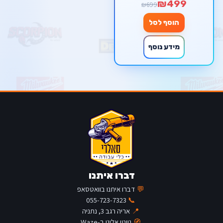
₪499
₪699
הוסף לסל
מידע נוסף
דברו איתנו
💬
דברו איתנו בוואטסאפ
055-723-7323
📞
📍
אריה רגב 3, נתניה
🧭
נווטו אלינו ב-Waze