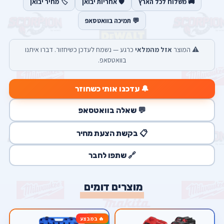
🚚 משלוח לכל הארץ
🛡️ אחריות יבואן
🏷️ מחיר יבואן
💬 תמיכה בוואטסאפ
⚠️ המוצר
אזל מהמלאי
כרגע — נשמח לעדכן כשיחזור. דברו איתנו
בוואטסאפ.
🔔 עדכנו אותי כשחוזר
💬 שאלה בוואטסאפ
📋 בקשת הצעת מחיר
🔗 שתפו לחבר
מוצרים דומים
🔥 במבצע
-17%