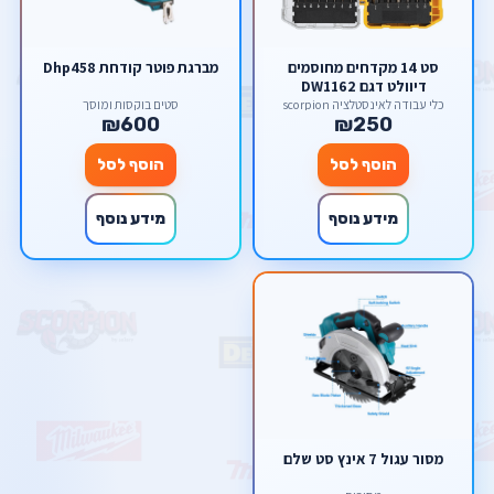
סט 14 מקדחים מחוסמים
מברגת פוטר קודחת Dhp458
דיוולט דגם DW1162
כלי עבודה לאינסטלציה scorpion
סטים בוקסות ומוסך
₪600
₪250
הוסף לסל
הוסף לסל
מידע נוסף
מידע נוסף
מסור עגול 7 אינץ סט שלם