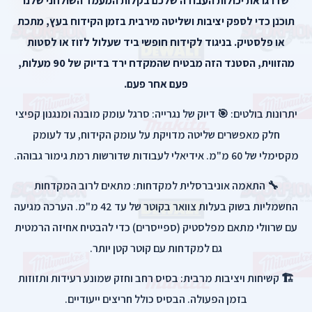
שדרגו את יכולות העבודה שלכם בקלות המעמד השולחני שלנו
תוכנן כדי לספק יציבות ושליטה מירבית בזמן הקידוח בעץ, מתכת
או פלסטיק. בניגוד לקידוח חופשי ביד שעלול לזוז או לסטות
מהזווית, הסטנד הזה מבטיח שהמקדח ירד בדיוק של 90 מעלות,
פעם אחר פעם.
יתרונות בולטים: 🎯 דיוק של נגרייה: סרגל עומק מובנה ומנגנון קפיצי
חלק מאפשרים שליטה מדויקת על עומק הקידוח, עד לעומק
מקסימלי של 60 מ"מ. אידיאלי לעבודות שדורשות רמת גימור גבוהה.
🔧 התאמה אוניברסלית למקדחות: מתאים לרוב המקדחות
החשמליות בשוק בעלות צוואר בקוטר של עד 42 מ"מ. הערכה מגיעה
עם שרוולי מתאם מפלסטיק (ספייסרים) כדי להבטיח אחיזה הרמטית
גם למקדחות עם קוטר קטן יותר.
🏗️ קשיחות ויציבות מרבית: בסיס רחב וחזק שמונע רעידות ותזוזות
בזמן הפעולה. הבסיס כולל חריצים ייעודיים.