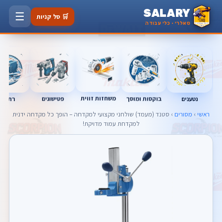
SALARY
☰
🛒 סל קניות
סאלרי · כלי עבודה
משחזות זווית
נטענים
רתכות
בוקסות ומוסך
פטישונים
ראשי
›
מסורים
› סטנד (מעמד) שולחני מקצועי למקדחה – הופך כל מקדחה ידנית
למקדחת עמוד מדויקת!