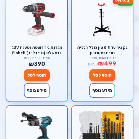
🔥 במבצע
-29%
גק גיר עד 0.5 טון כולל רגלית
מברגת גיר רוטטת נטענת 18V
מבית סקורפיון
בראשלס (גוף בלבד) Einhell
18V TE-CD 18 Li-I BL
סטים בוקסות ומוסך
סטים בוקסות ומוסך
₪499
₪390
₪699
הוסף לסל
הוסף לסל
מידע נוסף
מידע נוסף