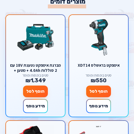
מוצרים דומים
אימפקט בראשלס XDT14
מברגת אימפקט נטענת 18V עם
2 סוללות 4.0Ah + מטען +
מזוודת נשיאה Makita LXT
סטים בוקסות ומוסך
סטים בוקסות ומוסך
₪1,349
₪550
18V DTD153RTE
הוסף לסל
הוסף לסל
מידע נוסף
מידע נוסף