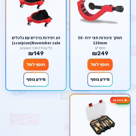
חותך צינורות חצי ירח 50-
זוג רפידות ברכיים עם גלגלים
scorpion(November sale)
120mm
מסורים
כלי עבודה טכני scrpion
₪149
₪249
הוסף לסל
הוסף לסל
מידע נוסף
מידע נוסף
🔥 במבצע
-78%