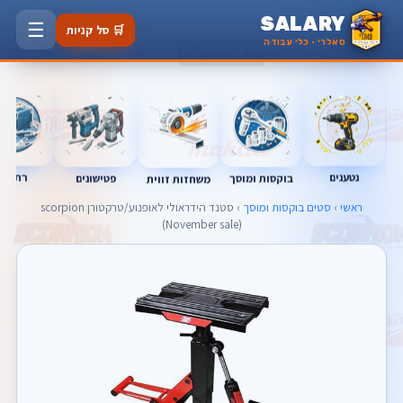
SALARY
☰
🛒 סל קניות
סאלרי · כלי עבודה
נטענים
רתכות
בוקסות ומוסך
פטישונים
משחזות זווית
ראשי
›
סטים בוקסות ומוסך
› סטנד הידראולי לאופנוע/טרקטורן scorpion
(November sale)