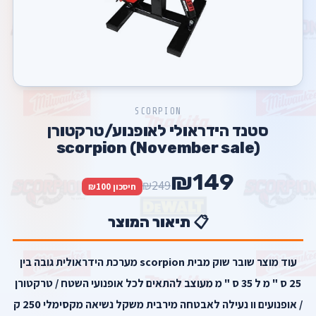
SCORPION
סטנד הידראולי לאופנוע/טרקטורן
scorpion (November sale)
₪149
₪249
חיסכון ₪100
📋 תיאור המוצר
עוד מוצר שובר שוק מבית scorpion מערכת הידראולית גובה בין
25 ס " מ ל 35 ס " מ מעוצב להתאים לכל אופנועי השטח / טרקטורן
/ אופנועים וו נעילה לאבטחה מירבית משקל נשיאה מקסימלי 250 ק