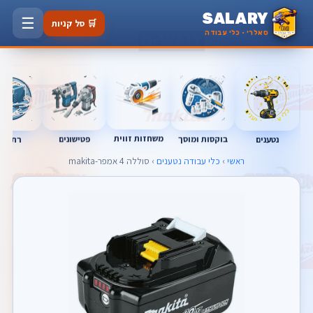
SALARY
☰
🛒 סל קניות
סאלרי · כלי עבודה
משחזות זווית
בוקסות ומוסך
פטישונים
נטענים
רתכות
ראשי
›
כלי עבודה נטענים
› סוללה 4 אמפר-makita