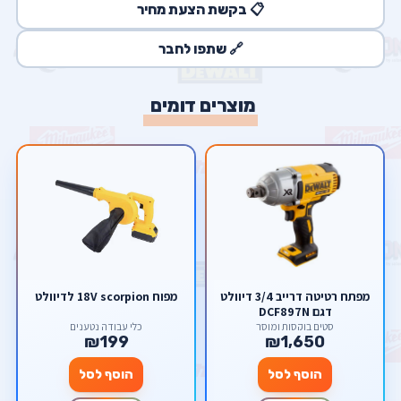
📋 בקשת הצעת מחיר
🔗 שתפו לחבר
מוצרים דומים
מפתח רטיטה דרייב 3/4 דיוולט
מפוח 18V scorpion לדיוולט
דגם DCF897N
סטים בוקסות ומוסך
כלי עבודה נטענים
₪199
₪1,650
הוסף לסל
הוסף לסל