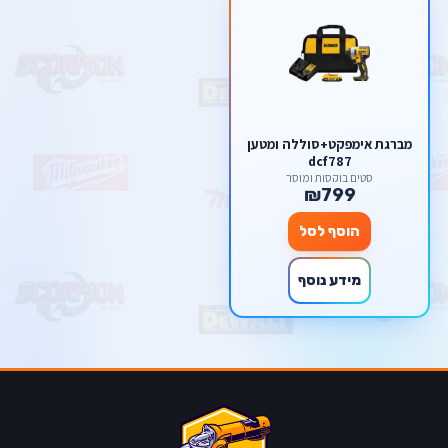
מברגת אימפקט+סוללה ומטען
dcf787
סטים בוקסות ומוסך
₪799
הוסף לסל
מידע נוסף