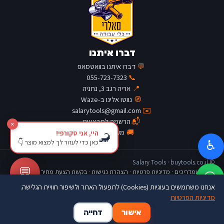
דברו איתנו
💬
דברו איתנו בוואטסאפ
055-723-7323
📞
📍
אריה רגב 3, נתניה
🧭
נווטו אלינו ב-Waze
salarytools@gmail.com
✉️
📬
הרשמה למבצעים
×
🚚
מעקב משלוח
היי, אני סקורפי!
🦂
כאן כדי לעזור לך למצוא מוצר 👇
♿
© Salary Tools · buytools.co.il
💬
כתבות ומדריכים
·
מדיניות פרטיות
·
הצהרת נגישות
·
בקשת הצעת מחיר
אנחנו משתמשים בעוגיות (Cookies) לתפעול האתר ולשיפור חוויית הגלישה.
מדיניות הפרטיות
🛒
👤
🏠
אישור
דחייה
דף הבית
החשבון שלי
סל קניות