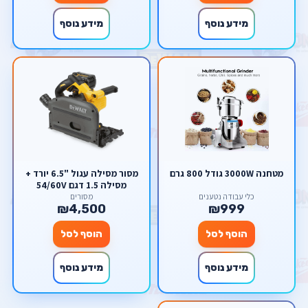
מידע נוסף
מידע נוסף
מטחנה 3000W גודל 800 גרם
מסור מסילה עגול "6.5 יורד +
מסילה 1.5 דגם 54/60V
DeWalt FlexVolt DCS520
כלי עבודה נטענים
מסורים
₪4,500
₪999
דיוולט
הוסף לסל
הוסף לסל
מידע נוסף
מידע נוסף