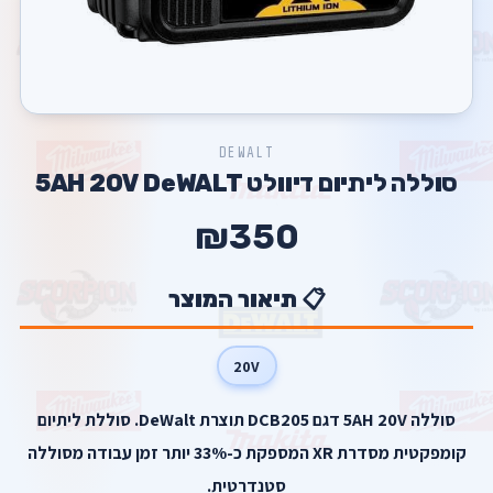
DEWALT
סוללה ליתיום דיוולט 5AH 20V DeWALT
₪350
📋 תיאור המוצר
20V
סוללה 5AH 20V דגם DCB205 תוצרת DeWalt. סוללת ליתיום
קומפקטית מסדרת XR המספקת כ-33% יותר זמן עבודה מסוללה
סטנדרטית.