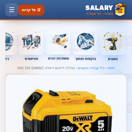
SALARY
☰
🛒 סל קניות
סאלרי · כלי עבודה
משחזות זווית
בוקסות ומוסך
פטישונים
נטענים
רתכות
ראשי
›
כלי עבודה נטענים
› סוללה ליתיום דיוולט 5AH 20V DeWALT