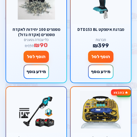
מברגת אימפקט DTD153 BL
מסמרים 100 יחידות לאקדח
מסמרים (אקדח גדול)
מברגות
כלי עבודה נטענים
₪90
₪399
₪150
הוסף לסל
הוסף לסל
מידע נוסף
מידע נוסף
🔥 במבצע
-33%