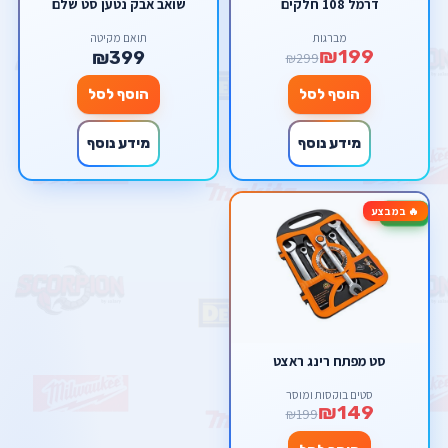
דרמל 108 חלקים
שואב אבק נטען סט שלם
מברגות
תואם מקיטה
₪199
₪399
₪299
הוסף לסל
הוסף לסל
מידע נוסף
מידע נוסף
🔥 במבצע
-25%
סט מפתח רינג ראצט
סטים בוקסות ומוסך
₪149
₪199