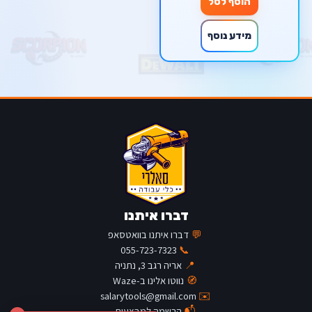
הוסף לסל
מידע נוסף
דברו איתנו
💬
דברו איתנו בוואטסאפ
055-723-7323
📞
📍
אריה רגב 3, נתניה
🧭
נווטו אלינו ב-Waze
salarytools@gmail.com
✉️
📬
הרשמה למבצעים