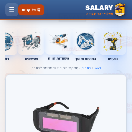
SALARY
☰
🛒 סל קניות
סאלרי · כלי עבודה
משחזות זווית
נטענים
רתכות
בוקסות ומוסך
פטישונים
ראשי
›
רתכות
› משקפי ריתוך אלקטרונים לרתכת