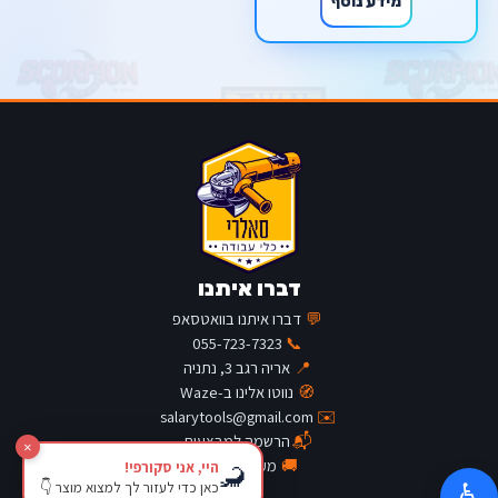
מידע נוסף
דברו איתנו
💬
דברו איתנו בוואטסאפ
055-723-7323
📞
📍
אריה רגב 3, נתניה
🧭
נווטו אלינו ב-Waze
salarytools@gmail.com
✉️
📬
הרשמה למבצעים
×
🚚
מעקב משלוח
היי, אני סקורפי!
🦂
כאן כדי לעזור לך למצוא מוצר 👇
♿