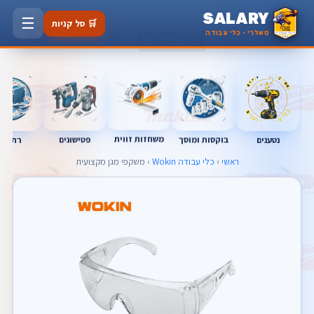
SALARY
☰
🛒 סל קניות
סאלרי · כלי עבודה
משחזות זווית
בוקסות ומוסך
פטישונים
נטענים
רתכות
ראשי
›
כלי עבודה Wokin
› משקפי מגן מקצועית