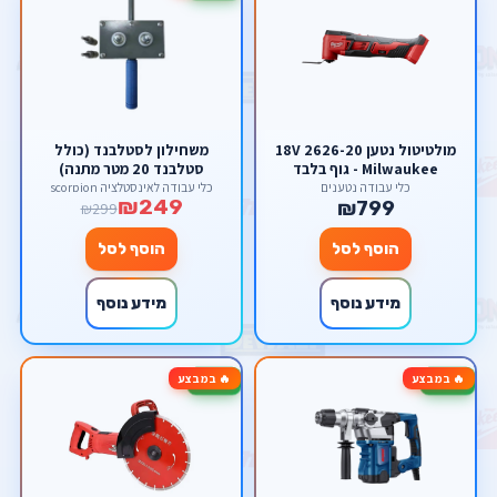
מולטיטול נטען 18V 2626-20
משחילון לסטלבנד (כולל
Milwaukee - גוף בלבד
סטלבנד 20 מטר מתנה)
כלי עבודה נטענים
כלי עבודה לאינסטלציה scorpion
₪249
₪799
₪299
הוסף לסל
הוסף לסל
מידע נוסף
מידע נוסף
🔥 במבצע
🔥 במבצע
-10%
-27%