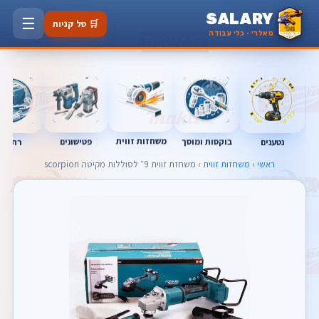
SALARY
☰
🛒 סל קניות
סאלרי · כלי עבודה
משחזות זווית
בוקסות ומוסך
פטישונים
נטענים
רתכות
ראשי
›
משחזות זווית
› משחזת זווית 9״ לסוללות מקיטה scorpion