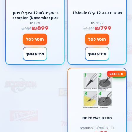
פטיש חציבה 12 קילו 19Joule
דיסק יהלום 12 אינץ לחיתוך
בטון scorpion (November
sale)
פטישונים
מסורים
₪899
₪799
₪999
₪1,100
הוסף לסל
הוסף לסל
מידע נוסף
מידע נוסף
🔥 במבצע
-71%
מחדש ראש מלחם
ציוד לחשמלאים scorpion