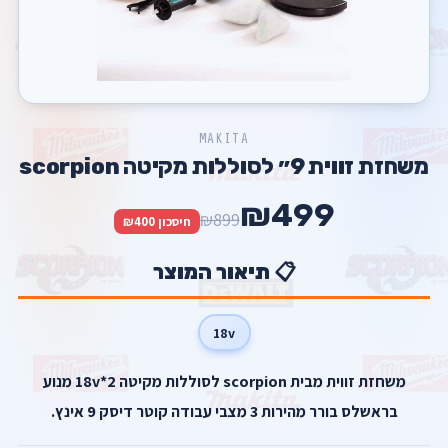
MAKITA
משחזת זווית 9״ לסוללות מקיטה scorpion
₪499
₪899
חיסכון ₪400
📋 תיאור המוצר
18v
משחזת זווית מבית scorpion לסוללות מקיטה 2*18v מנוע
בראשלס בורר מהירות 3 מצבי עבודה קוטר דיסק 9 אינץ.