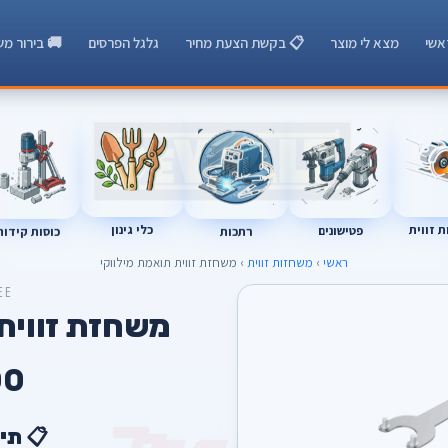
אשי
מצא לי מוצר
📋 בקשת הצעת מחיר
גלגל הפרסים
🚚 בירור מש
 זווית
כלי גינון
רתכות
כוסות קידוח
פטישונים
ראשי
›
משחזות זווית
› משחזת זווית תואמת מילווקי
EE
משחזת זווית
00
📋 תי