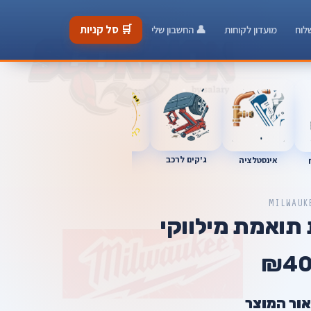
🛒 סל קניות
לוח
מועדון לקוחות
👤 החשבון שלי
ג'קים לרכב
כלי מוסך
אינסטלציה
מברגות
MILWAUK
 תואמת מילווקי
₪4
אור המוצר