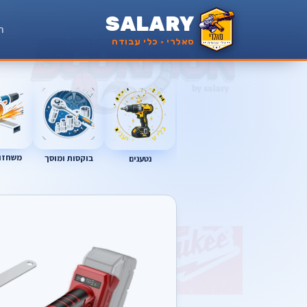
SALARY
ר
סאלרי · כלי עבודה
משחזות
נטענים
בוקסות ומוסך