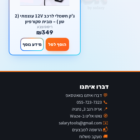
ג'ק חשמלי לרכב 12V עוצמתי (2
טון ) – מבית סקורפיון
ריסוס וצבע
₪349
הוסף לסל
מידע נוסף
דברו איתנו
💬
דברו איתנו בוואטסאפ
055-723-7323
📞
📍
אריה רגב 3, נתניה
🧭
נווטו אלינו ב-Waze
salarytools@gmail.com
✉️
📬
הרשמה למבצעים
🚚
מעקב משלוח