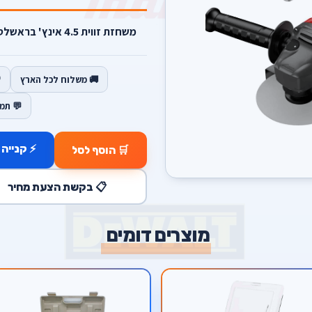
משחזת זווית 4.5 אינץ' בראשלס 3 מצבי מהירות תואמת סוללות דיוולט.
🚚 משלוח לכל הארץ
💬 תמ
⚡ קנייה 
🛒 הוסף לסל
📋 בקשת הצעת מחיר
מוצרים דומים