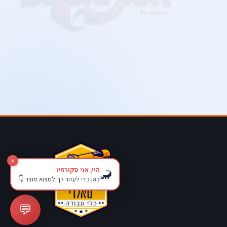
×
היי, אני סקורפי!
🦂
כאן כדי לעזור לך למצוא מוצר 👇
💬