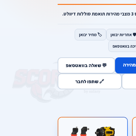
️ אחריות יבואן
🏷️ מחיר יבואן
יכה בוואטסאפ
מהירה
💬 שאלה בוואטסאפ
🔗 שתפו לחבר