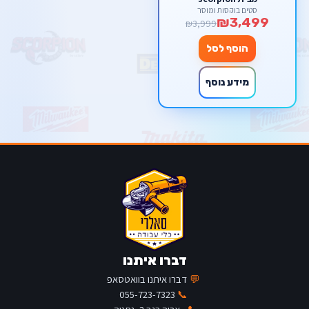
סטים בוקסות ומוסך
₪3,499
₪3,999
הוסף לסל
מידע נוסף
דברו איתנו
💬
דברו איתנו בוואטסאפ
055-723-7323
📞