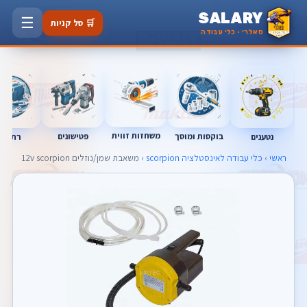
SALARY
☰
🛒 סל קניות
סאלרי · כלי עבודה
משחזות זווית
בוקסות ומוסך
פטישונים
נטענים
רתכות
ראשי
›
כלי עבודה לאינסטלציה scorpion
› משאבת שמן/נוזלים 12v scorpion