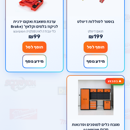
בוסטר לסוללות דיוולט
ערכת משאבת ואקום ידנית
לניקוז בלמים וקלאץ' (Brake
Bleeder Kit) – לעבודה קלה
תואם דיוולט
כלי עבודה לאינסטלציה scorpion
₪99
₪199
לאדם אחד מבית סקורפיון
הוסף לסל
הוסף לסל
מידע נוסף
מידע נוסף
🔥 במבצע
-13%
מטבח כלים למוסכים וסדנאות
מבית scorpion