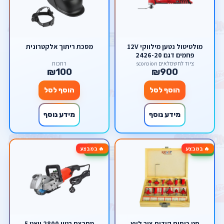
מולטיטול נטען מילווקי 12V
מסכת ריתוך אלקטרונית
פחמים דגם 2426-20
milwaukee M12
ציוד לחשמלאים scorpion
רתכות
₪100
₪900
הוסף לסל
הוסף לסל
מידע נוסף
מידע נוסף
🔥 במבצע
🔥 במבצע
-20%
-50%
סט כוסות קידוח ציר לעץ
מחרצת בטון 2800 וואט 5