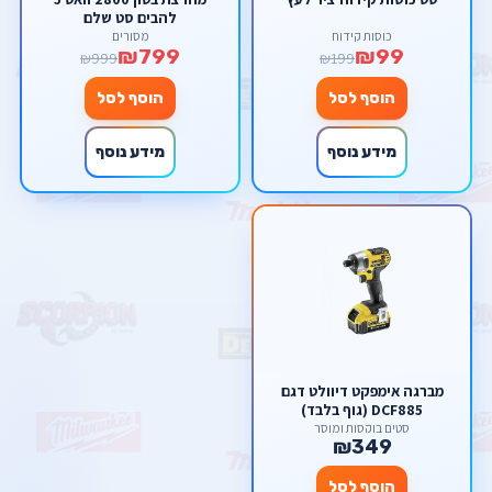
להבים סט שלם
כוסות קידוח
מסורים
₪799
₪99
₪999
₪199
הוסף לסל
הוסף לסל
מידע נוסף
מידע נוסף
מברגה אימפקט דיוולט דגם
DCF885 (גוף בלבד)
סטים בוקסות ומוסך
₪349
הוסף לסל