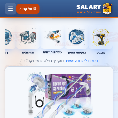
SALARY
☰
🛒 סל קניות
סאלרי · כלי עבודה
משחזות זווית
בוקסות ומוסך
פטישונים
נטענים
רתכות
ראשי
›
כלי עבודה נטענים
› מקרצף הפלא מכשיר ניקוי 7 ב 1.