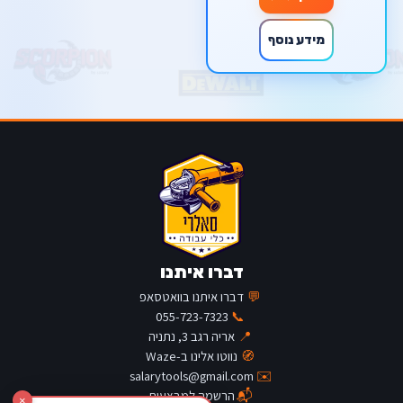
מידע נוסף
דברו איתנו
💬
דברו איתנו בוואטסאפ
055-723-7323
📞
📍
אריה רגב 3, נתניה
🧭
נווטו אלינו ב-Waze
salarytools@gmail.com
✉️
📬
הרשמה למבצעים
×