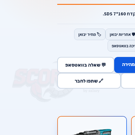
️ אחריות יבואן
🏷️ מחיר יבואן
יכה בוואטסאפ
מהירה
💬 שאלה בוואטסאפ
🔗 שתפו לחבר