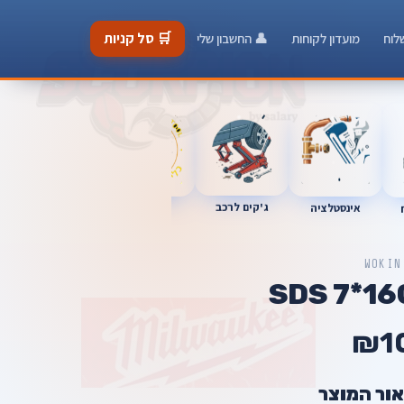
🛒 סל קניות
לוח
מועדון לקוחות
👤 החשבון שלי
ג'קים לרכב
כלי מוסך
אינסטלציה
מברגות
WOKIN
₪1
אור המוצר