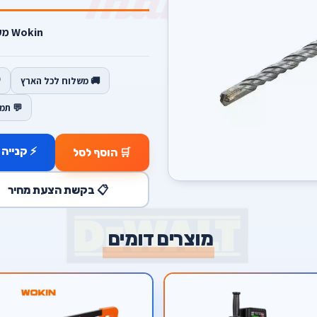
Wokin מקדח SDS 7*160.
🚚 משלוח לכל הארץ
💬 תמ
⚡ קנייה 
🛒 הוסף לסל
📋 בקשת הצעת מחיר
מוצרים דומים