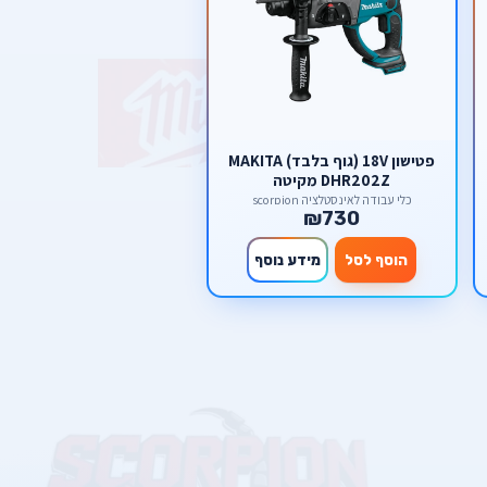
פטישון 18V (גוף בלבד) MAKITA
DHR202Z מקיטה
כלי עבודה לאינסטלציה scorpion
₪730
הוסף לסל
מידע נוסף