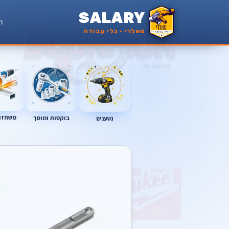
SALARY
ר
סאלרי · כלי עבודה
משחזות
נטענים
בוקסות ומוסך