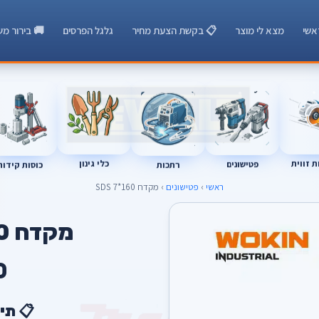
אשי
מצא לי מוצר
📋 בקשת הצעת מחיר
גלגל הפרסים
🚚 בירור מש
 זווית
כלי גינון
רתכות
כוסות קידוח
פטישונים
ראשי
›
פטישונים
› מקדח SDS 7*160
מקדח SDS 7*160
0
📋 תי