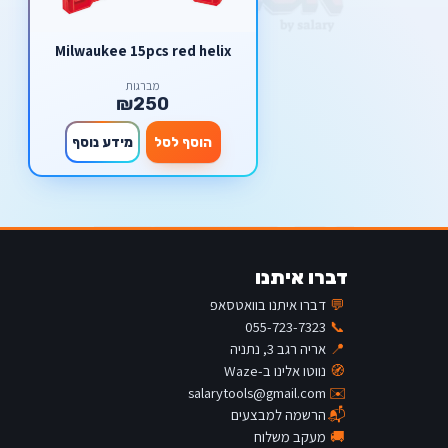
Milwaukee 15pcs red helix
מברגות
₪250
הוסף לסל
מידע נוסף
דברו איתנו
💬
דברו איתנו בוואטסאפ
055-723-7323
📞
📍
אריה רגב 3, נתניה
🧭
נווטו אלינו ב-Waze
salarytools@gmail.com
✉️
📬
הרשמה למבצעים
🚚
מעקב משלוח