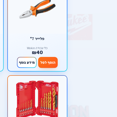
פליייר 7"
כלי עבודה Wokin
₪40
הוסף לסל
מידע נוסף