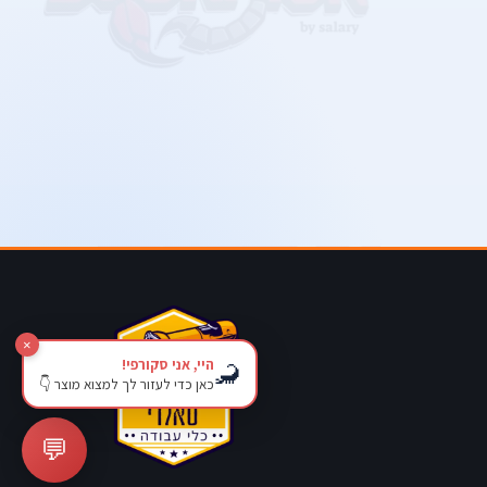
×
היי, אני סקורפי!
🦂
כאן כדי לעזור לך למצוא מוצר 👇
💬