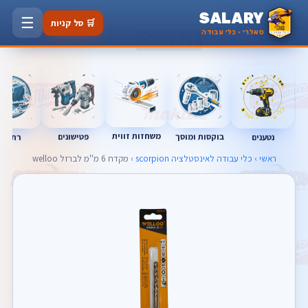
SALARY
☰
🛒 סל קניות
סאלרי · כלי עבודה
משחזות זווית
בוקסות ומוסך
פטישונים
נטענים
רתכות
ראשי
›
כלי עבודה לאינסטלציה scorpion
› מקדח 6 מ''מ לברזל welloo