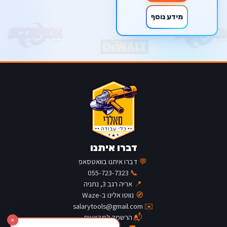
מידע נוסף
דברו איתנו
💬
דברו איתנו בוואטסאפ
055-723-7323
📞
📍
אריה רגב 3, נתניה
🧭
נווטו אלינו ב-Waze
salarytools@gmail.com
✉️
📬
הרשמה למבצעים
×