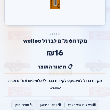
WELLO
מקדח 6 מ''מ לברזל welloo
₪16
📋 תיאור המוצר
מקדח ברזל לאימפקט לקידוח בברזל/אלומיניום 6 מ''מ מבית
welloo.
🚚 משלוח לכל הארץ
🛡️ אחריות יבואן
🏷️ מחיר יבואן