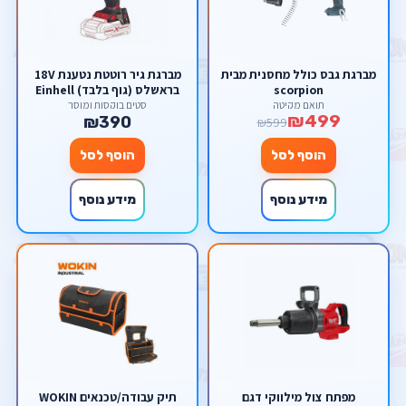
מברגת גבס כולל מחסנית מבית
מברגת גיר רוטטת נטענת 18V
scorpion
בראשלס (גוף בלבד) Einhell
18V TE-CD 18 Li-I BL
תואם מקיטה
סטים בוקסות ומוסך
₪499
₪390
₪599
הוסף לסל
הוסף לסל
מידע נוסף
מידע נוסף
מפתח צול מילווקי דגם
תיק עבודה/טכנאים WOKIN