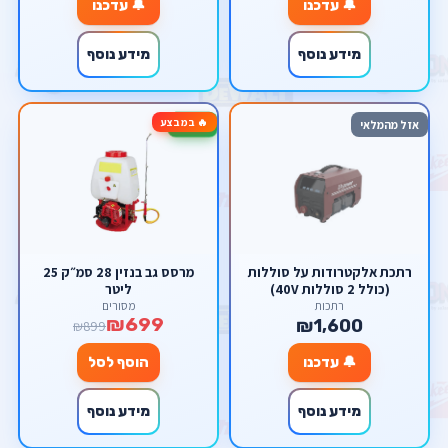
🔔 עדכנו
🔔 עדכנו
מידע נוסף
מידע נוסף
🔥 במבצע
-22%
אזל מהמלאי
רתכת אלקטרודות על סוללות
מרסס גב בנזין 28 סמ״ק 25
(כולל 2 סוללות 40V)
ליטר
רתכות
מסורים
₪699
₪1,600
₪899
🔔 עדכנו
הוסף לסל
מידע נוסף
מידע נוסף