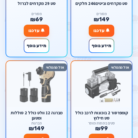
סט מקדחים וביטים246 חלקים
סט 29 מקדחים לברזל
מסורים
מסורים
₪69
₪149
🔔 עדכנו
🔔 עדכנו
מידע נוסף
מידע נוסף
אזל מהמלאי
אזל מהמלאי
קומפרסור 2 בוכונות לרכב כולל
מברגה 12 וולט כולל 2 סוללות
סט חילוץ
ומטען
סטים בוקסות ומוסך
מברגות
₪149
₪99