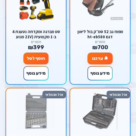
מפוח גב 52 סמ״ק בול ליאון
סט מברגה ומקדחה נטענת 4
דגם ht-eb580
ב-1 מקצועית (21V מנוע
Brushless) – פוטר מתחלף
מסורים
מסורים
₪399
₪700
וראשים לזוויות קשות מבית
סקורפיון
🔔 עדכנו
הוסף לסל
מידע נוסף
מידע נוסף
אזל מהמלאי
אזל מהמלאי