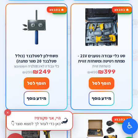
🔥 במבצע
🔥 במבצע
-17%
-20%
סט כלי עבודה נטענים 21V -
משחילון לסטלבנד (כולל
מפתח רטיטה ומשחזת זווית
סטלבנד 20 מטר מתנה)
(דיסק) "4.5 כולל 2 סוללות
משחזות זווית
כלי עבודה לאינסטלציה scorpion
₪249
₪399
ומטען של חברת Scorpion
₪299
₪499
הוסף לסל
הוסף לסל
מידע נוסף
מידע נוסף
×
היי, אני סקורפי!
🦂
🔥 במבצע
🔥 במבצע
-17%
-17%
כאן כדי לעזור לך למצוא מוצר 👇
♿