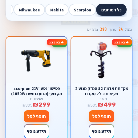
כל המותגים
Scorpion
Makita
Milwaukee
Walt
מציג
24
מתוך
298
מוצרים
🔥 במבצע
🔥 במבצע
-25%
-17%
מקדחת אדמה 52 סמ״ק מנוע 2
פטישון נטען scorpion 21V
פעימות כולל מקדח
מקצועי (מנוע נחושת 1050W)
– קידוח עד 28 מ"מ, סט
מסורים
פטישונים
₪299
₪499
קומפלט במזוודה כולל 2
₪399
₪599
סוללות 3.0Ah ומטען
הוסף לסל
הוסף לסל
מידע נוסף
מידע נוסף