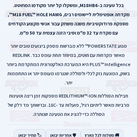
בכל טעינה ב-M18HB6, ומשקלו קל יותר מקודמו המחוטט.
מקדחה אופטימלית ליישומים רבים, M18 FUEL™ HOLE HAWG™,
מספקת פרודוקטיביות משנה משחק עבור אנשי מקצוע הקודחים
עם מקדח עד 32 מ"מ וסיבי הזנה עצמית עד 50 מ"מ.
מנוע POWERSTATE™ ללא מברשות מספק ביצועים טובים יותר
מאשר מקדחות עם חוטים, במיוחד תחת עומס כבד. REDLINK
PLUS™ Intelligence היא המערכת האלקטרונית המתקדמת ביותר
בשוק, המונעת נזק לכלי ולסוללה שנגרמו מעומס יתר או התחממות
יתר.
חבילות הסוללות REDLITHIUM™-ION מספקות זמן ריצה וטעינות
מרביות מאשר ליתיום רגיל, פועלות עד -18C. וברשותך מד דלק של
הסוללה כדי להציג את הטעינה שנותרה.
🚚 משלוח לכל הארץ
🛡️ אחריות יבואן
🏷️ מחיר יבואן