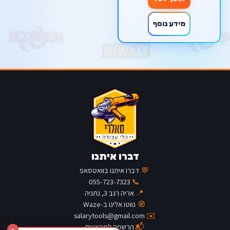
מידע נוסף
דברו איתנו
💬
דברו איתנו בוואטסאפ
055-723-7323
📞
📍
אריה רגב 3, נתניה
🧭
נווטו אלינו ב-Waze
salarytools@gmail.com
✉️
📬
הרשמה למבצעים
×