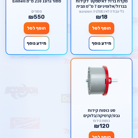
מקדח ברזל לאימפקט לקידוח
מסור גרונג 210 מ"מ Einhell
בברזל/אלומיניום 7 מ''מ מבית
welloo
כלי עבודה לאינסטלציה scorpion
מסורים
₪550
₪18
הוסף לסל
הוסף לסל
מידע נוסף
מידע נוסף
סט כוסות קידוח
גבס/קרמיקה/בלוקים
כוסות קידוח
₪120
הוסף לסל