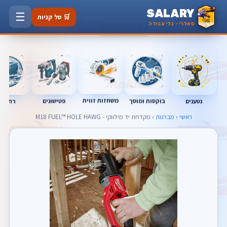
SALARY
☰
🛒 סל קניות
סאלרי · כלי עבודה
משחזות זווית
נטענים
רתכות
בוקסות ומוסך
פטישונים
ראשי
›
מברגות
› מקדחת יד מילווקי - M18 FUEL™ HOLE HAWG