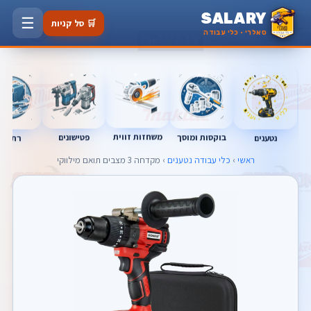
SALARY
☰
🛒 סל קניות
סאלרי · כלי עבודה
משחזות זווית
בוקסות ומוסך
פטישונים
נטענים
רתכות
ראשי
›
כלי עבודה נטענים
› מקדחה 3 מצבים תואם מילווקי