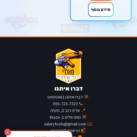
מידע נוסף
דברו איתנו
💬
דברו איתנו בוואטסאפ
055-723-7323
📞
📍
אריה רגב 3, נתניה
🧭
נווטו אלינו ב-Waze
salarytools@gmail.com
✉️
📬
הרשמה למבצעים
×