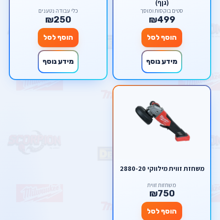
(גןף)
סטים בוקסות ומוסך
כלי עבודה נטענים
₪250
₪499
הוסף לסל
הוסף לסל
מידע נוסף
מידע נוסף
משחזת זווית מילווקי 2880-20
משחזות זווית
₪750
הוסף לסל