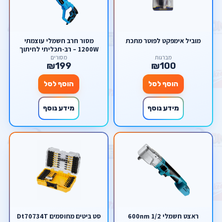
מוביל אימפקט לפוטר מתכת
מסור חרב חשמלי עוצמתי
1200W – רב-תכליתי לחיתוך
עץ, מתכת ופלסטיק (עד 3000
מברגות
מסורים
₪199
₪100
סל"ד) מבית סקורפיון
הוסף לסל
הוסף לסל
מידע נוסף
מידע נוסף
ראצט חשמלי 1/2 600nm
סט ביטים מחוסמים Dt70734T