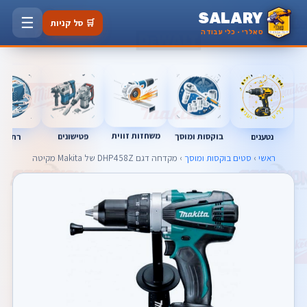
SALARY
☰
🛒 סל קניות
סאלרי · כלי עבודה
משחזות זווית
בוקסות ומוסך
פטישונים
נטענים
רתכות
ראשי
›
סטים בוקסות ומוסך
› מקדחה דגם DHP458Z של Makita מקיטה