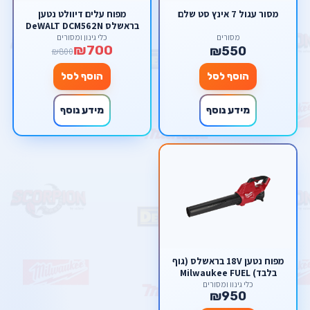
מסור עגול 7 אינץ סט שלם
מפוח עלים דיוולט נטען
בראשלס DeWALT DCM562N
BL 18V DewWalt (גוף בלבד)
מסורים
כלי גינון ומסורים
₪700
₪550
₪800
הוסף לסל
הוסף לסל
מידע נוסף
מידע נוסף
מפוח נטען 18V בראשלס (גוף
בלבד) Milwaukee FUEL
כלי גינון ומסורים
₪950