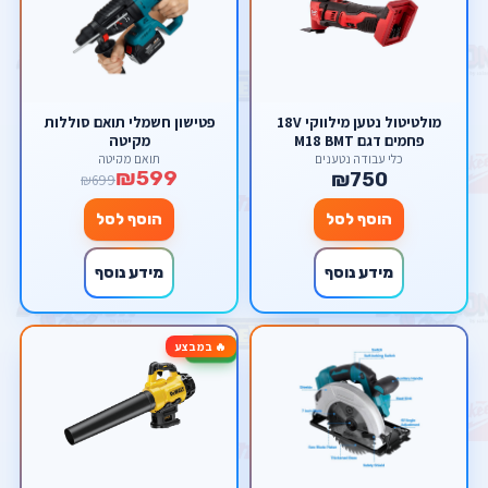
מולטיטול נטען מילווקי 18V
פטישון חשמלי תואם סוללות
פחמים דגם M18 BMT
מקיטה
milwaukee
כלי עבודה נטענים
תואם מקיטה
₪599
₪750
₪699
הוסף לסל
הוסף לסל
מידע נוסף
מידע נוסף
🔥 במבצע
-13%