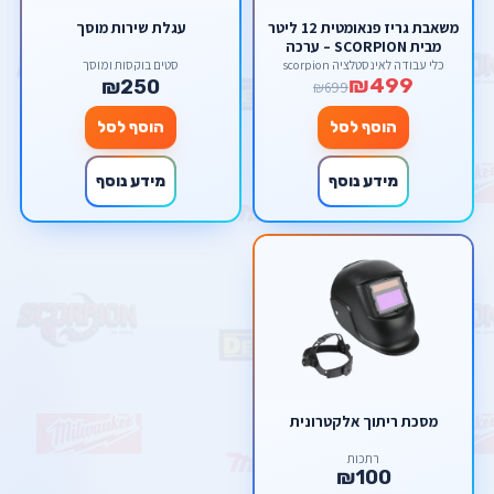
משאבת גריז פנאומטית 12 ליטר
עגלת שירות מוסך
מבית SCORPION – ערכה
תעשייתית עם אקדח וצינור
כלי עבודה לאינסטלציה scorpion
סטים בוקסות ומוסך
₪499
לחץ
₪250
₪699
הוסף לסל
הוסף לסל
מידע נוסף
מידע נוסף
מסכת ריתוך אלקטרונית
רתכות
₪100