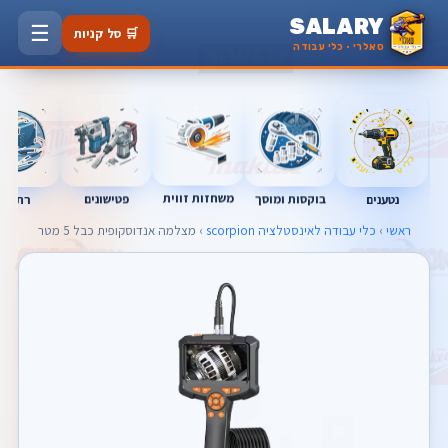
SALARY
☰
🛒 סל קניות
סאלרי · כלי עבודה
משחזות זווית
בוקסות ומוסך
פטישונים
נטענים
רתכות
ראשי
›
כלי עבודה לאינסטלציה scorpion
› מצלמה אנדוסקופית כבל 5 מטר