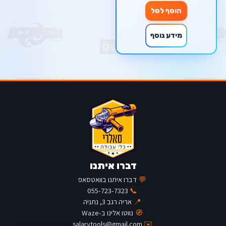
הוסף לסל
מידע נוסף
דברו איתנו
💬
דברו איתנו בוואטסאפ
055-723-7323
📞
📍
אריה רגב 3, נתניה
🧭
נווטו אלינו ב-Waze
salarytools@gmail.com
✉️