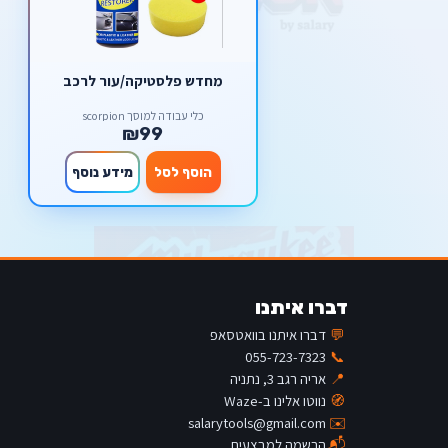
מחדש פלסטיקה/עור לרכב
כלי עבודה למוסך scorpion
₪99
הוסף לסל
מידע נוסף
דברו איתנו
💬
דברו איתנו בוואטסאפ
055-723-7323
📞
📍
אריה רגב 3, נתניה
🧭
נווטו אלינו ב-Waze
salarytools@gmail.com
✉️
📬
הרשמה למבצעים