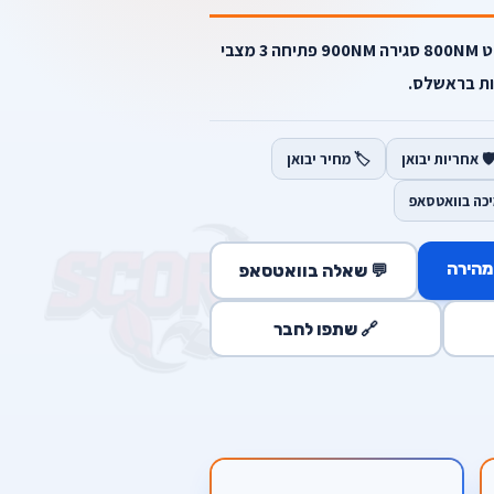
מפתח רטיטה תואם סוללות דיוולט 800NM סגירה 900NM פתיחה 3 מצבי
ות בראשלס.
️ אחריות יבואן
🏷️ מחיר יבואן
יכה בוואטסאפ
מהירה
💬 שאלה בוואטסאפ
🔗 שתפו לחבר