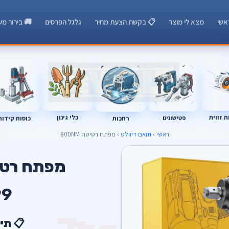
אשי
מצא לי מוצר
📋 בקשת הצעת מחיר
גלגל הפרסים
🚚 בירור מש
 זווית
כלי גינון
רתכות
כוסות קידוח
פטישונים
ראשי
›
תואם דיוולט
› מפתח רטיטה 800NM
T
מפתח רטיטה 
9
📋 תי