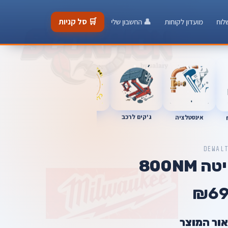
🛒 סל קניות
לוח
מועדון לקוחות
👤 החשבון שלי
ג'קים לרכב
כלי מוסך
אינסטלציה
מברגות
DEWAL
800NM
₪69
אור המוצר