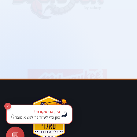
×
היי, אני סקורפי!
🦂
כאן כדי לעזור לך למצוא מוצר 👇
💬