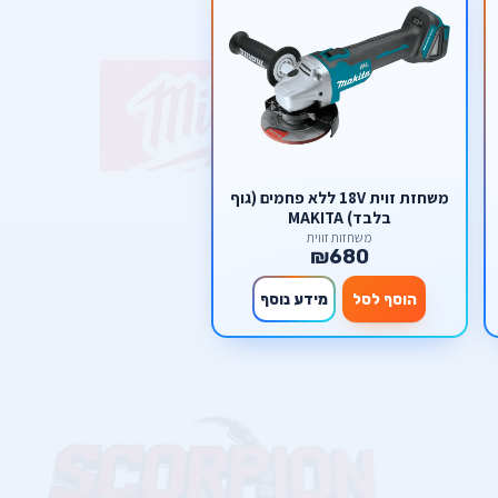
משחזת זוית 18V ללא פחמים (גוף
בלבד) MAKITA
משחזות זווית
₪680
הוסף לסל
מידע נוסף