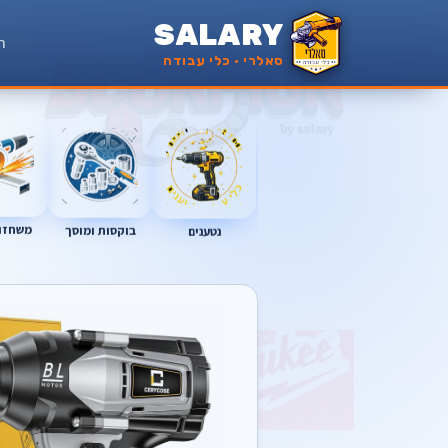
SALARY
ר
סאלרי · כלי עבודה
משחזות
נטענים
בוקסות ומוסך